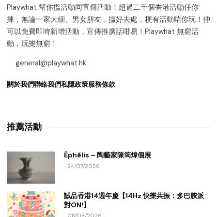
Playwhat 幫你搵活動同宣傳活動！超過二千個香港活動任你
揀，無論一家大細、男女朋友，揾好去處，梗有活動啱你玩！仲
可以免費即時新增活動，宣傳推廣話咁易！Playwhat 無窮活
動，玩樂無窮！
general@playwhat.hk
關於我們
聯絡我們
私隱政策
服務條款
推薦活動
Éphēlis – 陶藝家陳筠煒個展
24/07/2026
誠品香港14週年慶【14Hz 快樂共振：多巴胺派
對ON!】
08/08/2026