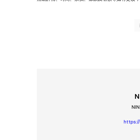
N
NI
https:/