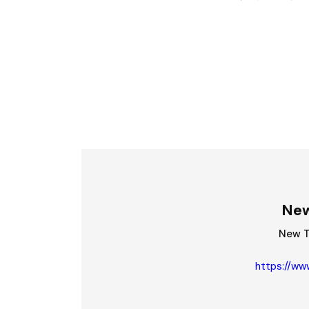
New
New 
https://ww