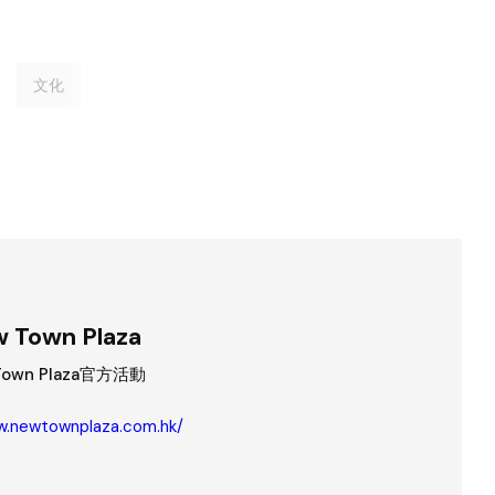
文化
 Town Plaza
Town Plaza官方活動
w.newtownplaza.com.hk/