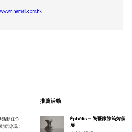
/www.ninamall.com.hk
推薦活動
Éphēlis – 陶藝家陳筠煒個
香港活動任你
展
動啱你玩！