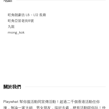
地點
旺角朗豪坊 L8 - L12 長廊
旺角亞皆老街8號
九龍
mong_kok
關於我們
Playwhat 幫你搵活動同宣傳活動！超過二千個香港活動任你
揀，無論一家大細、男女朋友，揾好去處，梗有活動啱你玩！仲