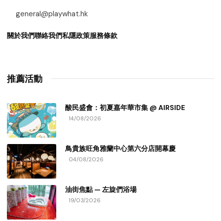
general@playwhat.hk
關於我們
聯絡我們
私隱政策
服務條款
推薦活動
酸民盛會：初夏嘉年華市集 @ AIRSIDE
14/08/2026
鳥貴族旺角雅蘭中心第六分店開幕慶
04/08/2026
油街焦點 — 左旋們浴場
19/03/2026