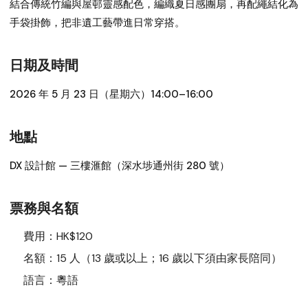
結合傳統竹編與屋邨靈感配色，編織夏日感團扇，再配繩結化為
手袋掛飾，把非遺工藝帶進日常穿搭。
日期及時間
2026 年 5 月 23 日（星期六）14:00–16:00
地點
DX 設計館 — 三樓滙館（深水埗通州街 280 號）
票務與名額
費用：
HK$120
名額：
15 人（13 歲或以上；16 歲以下須由家長陪同）
語言：
粵語