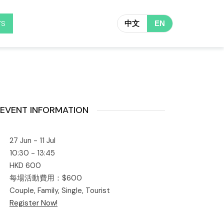
TS
中文
EN
EVENT INFORMATION
27 Jun - 11 Jul
10:30 - 13:45
HKD 600
每場活動費用：$600
Couple, Family, Single, Tourist
Register Now!