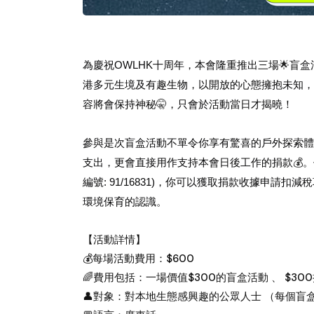
為慶祝OWLHK十周年，本會隆重推出三場
盲盒
🌟
港多元生境及有趣生物，以開放的心態擁抱未知，
容將會保持神秘
，只會於活動當日才揭曉！
🤫
參與是次盲盒活動不單令你享有驚喜的戶外探索體
支出，更會直接用作支持本會日後工作的捐款
。
💰
編號: 91/16831)，你可以獲取捐款收據申
環境保育的認識。
【
活動詳情
】
💰每場活動費用：$600
🌈費用包括：一場價值$300的盲盒活動 、 $3
👤對象：對本地生態感興趣的公眾人士 （每個