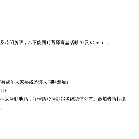
及時間所限，
⚠️
不能同時選擇盲盒活動#1及#2
⚠️
）：
必須有成年人家長或監護人同時參加）
00
者往返活動地點，詳情將於活動報名確認信公布。參加者請根據
。