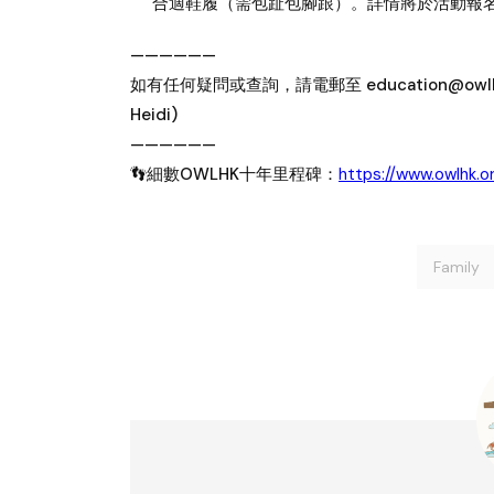
合適鞋履（需包趾包腳跟）。詳情將於活動報
——————
如有任何疑問或查詢，請電郵至 education@owlhk.
Heidi)
——————
👣細數OWLHK十年里程碑：
https://www.owlhk.o
Family