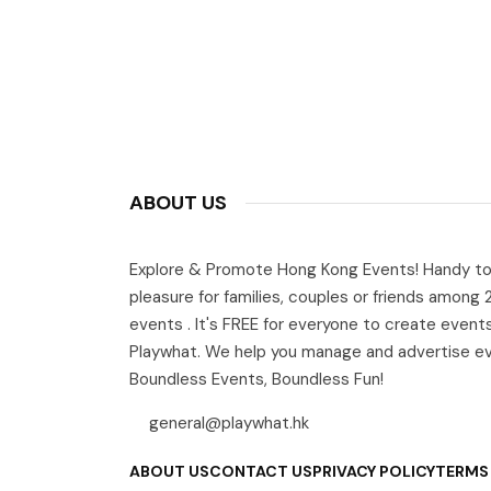
ABOUT US
Explore & Promote Hong Kong Events! Handy to
pleasure for families, couples or friends among
events . It's FREE for everyone to create event
Playwhat. We help you manage and advertise e
Boundless Events, Boundless Fun!
general@playwhat.hk
ABOUT US
CONTACT US
PRIVACY POLICY
TERMS 