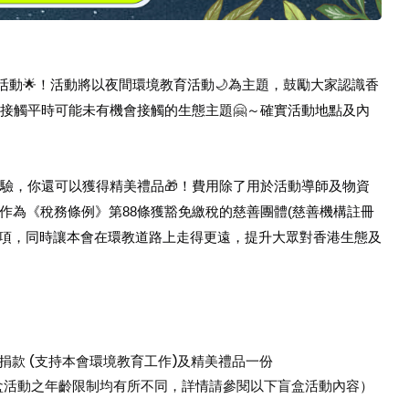
活動
！活動將以夜間環境教育活動
為主題，鼓勵大家認識香
🌟
🌙
接觸平時可能未有機會接觸的生態主題
～確實活動地點及內
🤗
驗，你還可以獲得精美禮品
！費用除了用於活動導師及物資
🎁
作為《稅務條例》第88條獲豁免繳稅的慈善團體(慈善機構註冊
請扣減稅項，同時讓本會在環教道路上走得更遠，提升大眾對香港生態及
00捐款 (支持本會環境教育工作)及精美禮品一份
盲盒活動之年齡限制均有所不同，詳情請參閱以下盲盒活動內容）