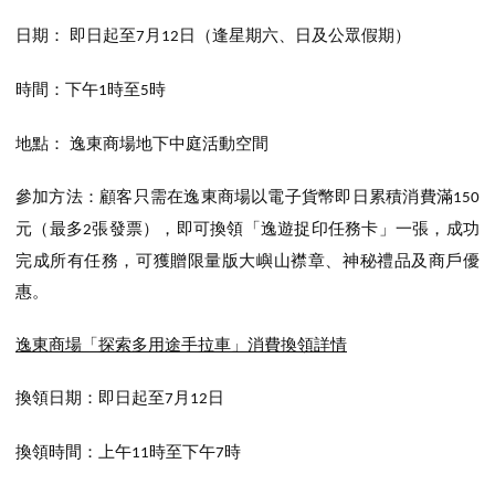
即
日期：
日起至
月
日（逢星期六、日及公眾假期）
7
12
時間：下午
時至
時
1
5
地點：
逸東商場地下中庭活動空間
參加方法：顧客只需在逸東商場以電子貨幣即日累積消費滿
150
元（最多
張發票），即可換領「逸遊捉印任務卡」一張，成功
2
完成所有任務，可獲贈限量版大嶼山襟章、神秘禮品及商戶優
惠。
逸東商場「探索多用途手拉車」消費換領詳情
換領日期：
至
月
日
即日起
7
12
換領時間：上午
時至下午
時
11
7