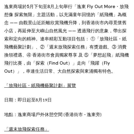
逸東商場於5月下旬至8月上旬舉行「逸東 Fly Out More・放飛
想像 探索無限」主題活動，以充滿童年回憶的「紙飛機」為概
念 —— 由觀景山近距離欣賞飛機升降，到香港街市內尋覓懷舊
小店，再延伸至大嶼山自然風光 —— 透過飛行的意象，帶出探
索和定向的精神。連串精彩互動項目包括： ①「放飛社區・紙
飛機藝聚計劃」、②「週末放飛探索任務」有獎遊戲、③ 消費
換領禮遇、④ 香港街市會員獨家尊享 及 ⑤「夢想起飛」紙飛機
飛行比賽，由「探索（Find Out）」走向「飛躍（Fly
Out）」，串連生活日常、大自然探索與東涌獨有特色。
「放飛社區・紙飛機藝聚計劃」展覽
即日起
日期：
至
月
日
8
19
地點：逸東商場戶外休憩空間
香港街市
逸東旁
(
–
)
「週末放飛探索任務」