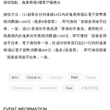
換領地點：逸東商場
樓客戶服務台
2
換領方法：
顧客在任何連續
日內於逸東商場以電子貨幣累
(1)
14
積消費滿
元（最多
張發票），即可換領「探索多用途手拉
2,100
8
車」一架；或
香港街市會員憑「香港街市會員」應用程式，
(2)
「探索多用
推廣期內於逸東街市累積消費滿
元，即可獲得
1,500
途手拉車」
電子換領券一張；於成功領券當日起計
日內到逸東
7
商場以電子貨幣消費滿
元（最多
張發票），即可換領限量
300
2
拉車」
「探索多用途手
一架。
Arts
Check in
Lifestyle
Mall
Family
Community
Handicraft
Tour
#逸東商場
EVENT INFORMATION