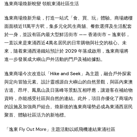
逸東商場煥新蛻變 領航東涌社區生活
逸東商場煥新升級，打造一站式「食、買、玩」體驗。商場總樓
面面積近11萬平方呎，集多元化民生商舖、餐飲選擇及生活配套
於一身，並設有區內最大型鮮活街市 —— 香港街市 – 逸東邨，
一直以來是東涌西近4萬名居民的日常購物與社交的核心。未
來，隨着東涌西港鐵站預計於 2029 年落成啟用，逸東商場將
進一步發展成大嶼山戶外活動的門戶及補給據點。
逸東商場今次改造以「Hike and Seek」為主題，融合戶外探索
與定向冒險元素。設計靈感源自大嶼山的自然景觀，與區內東澳
古道、昂坪、鳳凰山及日落峰等景點互相呼應，讓遊客在補給物
資時，亦能感受社區與自然的連結。此外，項目亦優化了商場內
的設施及加強商戶組合。煥新後的逸東商場勢必成為東涌西居民
聚首、體驗社區活力的新地標。
「逸東 Fly Out More」主題活動以紙飛機連結東涌社區