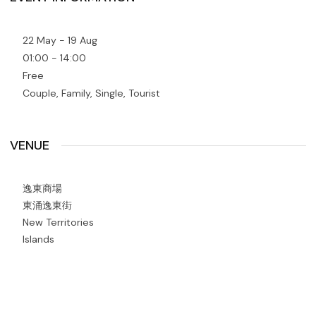
22 May - 19 Aug
01:00 - 14:00
Free
Couple, Family, Single, Tourist
VENUE
逸東商場
東涌逸東街
New Territories
Islands