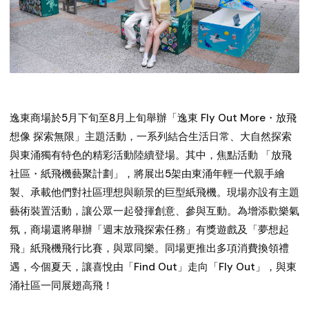
逸東商場於5月下旬至8月上旬舉辦「逸東 Fly Out More・放飛
想像 探索無限」主題活動，一系列結合生活日常、大自然探索
與東涌獨有特色的精彩活動陸續登場。其中，焦點活動 「放飛
社區・紙飛機藝聚計劃」，將展出5架由東涌年輕一代親手繪
製、承載他們對社區理想與願景的巨型紙飛機。現場亦設有主題
藝術裝置活動，讓公眾一起發揮創意、參與互動。為增添歡樂氣
氛，商場還將舉辦「週末放飛探索任務」有獎遊戲及「夢想起
飛」紙飛機飛行比賽，與眾同樂。同場更推出多項消費換領禮
遇，今個夏天，讓喜悅由「Find Out」走向「Fly Out」，與東
涌社區一同展翅高飛！