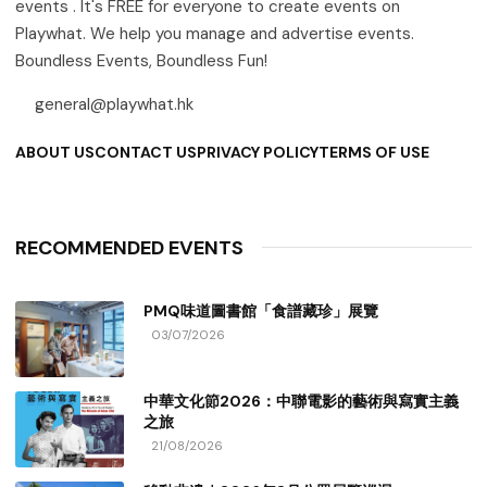
events . It's FREE for everyone to create events on
Playwhat. We help you manage and advertise events.
Boundless Events, Boundless Fun!
general@playwhat.hk
ABOUT US
CONTACT US
PRIVACY POLICY
TERMS OF USE
RECOMMENDED EVENTS
PMQ味道圖書館「食譜藏珍」展覽
03/07/2026
中華文化節2026：中聯電影的藝術與寫實主義
之旅
21/08/2026