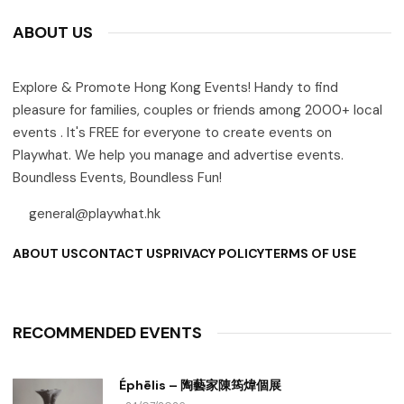
ABOUT US
Explore & Promote Hong Kong Events! Handy to find
pleasure for families, couples or friends among 2000+ local
events . It's FREE for everyone to create events on
Playwhat. We help you manage and advertise events.
Boundless Events, Boundless Fun!
general@playwhat.hk
ABOUT US
CONTACT US
PRIVACY POLICY
TERMS OF USE
RECOMMENDED EVENTS
Éphēlis – 陶藝家陳筠煒個展