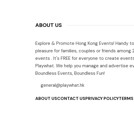
ABOUT US
Explore & Promote Hong Kong Events! Handy to
pleasure for families, couples or friends among
events . It's FREE for everyone to create event
Playwhat. We help you manage and advertise e
Boundless Events, Boundless Fun!
general@playwhat.hk
ABOUT US
CONTACT US
PRIVACY POLICY
TERMS 