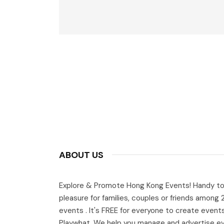
ABOUT US
Explore & Promote Hong Kong Events! Handy to
pleasure for families, couples or friends among
events . It's FREE for everyone to create event
Playwhat. We help you manage and advertise e