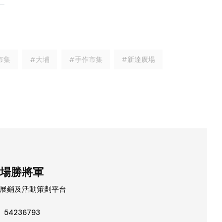
市集
#大埔
#手作市集
#新達廣場
場勝將軍
展銷及活動策劃平台
54236793