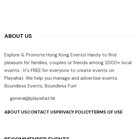
ABOUT US
Explore & Promote Hong Kong Events! Handy to find
pleasure for families, couples or friends among 2000+ local
events . It's FREE for everyone to create events on
Playwhat. We help you manage and advertise events.
Boundless Events, Boundless Fun!
general@playwhat.hk
ABOUT US
CONTACT US
PRIVACY POLICY
TERMS OF USE