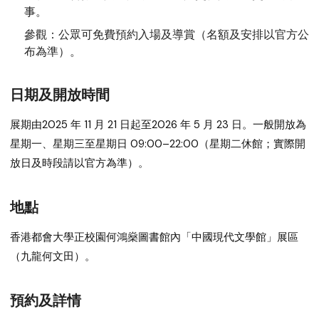
事。
參觀：
公眾可免費預約入場及導賞（名額及安排以官方公
布為準）。
日期及開放時間
展期由
2025 年 11 月 21 日
起至
2026 年 5 月 23 日
。一般開放為
星期一、星期三至星期日 09:00–22:00
（星期二休館；實際開
放日及時段請以官方為準）。
地點
香港都會大學正校園
何鴻燊圖書館
內「中國現代文學館」展區
（九龍何文田）。
預約及詳情