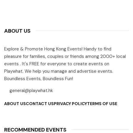
ABOUT US
Explore & Promote Hong Kong Events! Handy to find
pleasure for families, couples or friends among 2000+ local
events . It's FREE for everyone to create events on
Playwhat. We help you manage and advertise events.
Boundless Events, Boundless Fun!
general@playwhat.hk
ABOUT US
CONTACT US
PRIVACY POLICY
TERMS OF USE
RECOMMENDED EVENTS