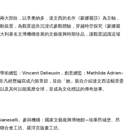
兩大部份，以李奧納多．達文西的名作《蒙娜麗莎》為主軸，
動裝置，為觀眾提供沉浸式參觀體驗，穿越時空探究《蒙娜麗
大利著名文博機構借展的文藝復興時期珍品，讓觀眾認識這場
ncent Delieuvin，創意總監：Mathilde Adrien-
多年的非凡經歷編寫成六個章節，並由「她」親自介紹達文西這幅受委
以及其何以能風靡全球，並成為文化標誌的傳奇故事。
tteo Gianeselli。參與機構：國家文藝復興博物館—埃庫昂城堡、昂
聯合會工坊、羅浮宮版畫工坊。