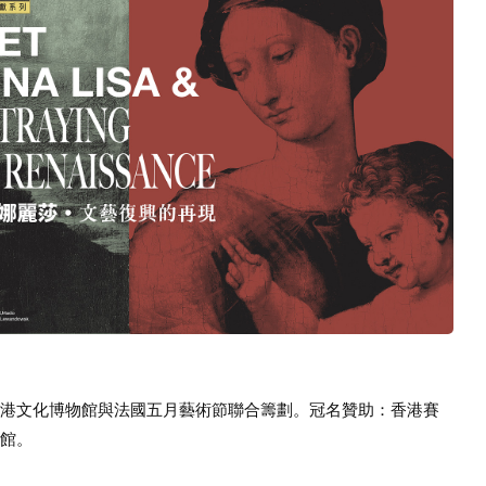
港文化博物館與法國五月藝術節聯合籌劃。冠名贊助：香港賽
館。