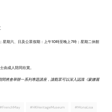
五
時；星期六、日及公眾假期：上午10時至晚上7時；星期二休館
人士由成人陪同欣賞。
覽期間將會舉辦一系列專題講座，讓觀眾可以深入認識《蒙娜麗
#FrenchMay
#HKHeritageMuseum
#MonaLisa