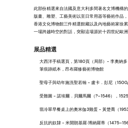
此部份精選來自法國及意大利多間著名文博機構的
版畫、雕塑、工藝美術以至日常用器等藝術作品，
香港文化博物館三件精選館藏以及內地藝術家徐累
一場跨越時空的對話，突顯這場源於十四世紀歐洲
展品精選
大西洋手稿選頁，第180頁（局部）- 李奧納多．達
筆痕跡紙本，昂布羅修藝術博物館
聖母子與幼年施洗聖若翰 - 盧卡．彭尼（1500
受難圖 - 諾埃爾．貝爾馬爾（?–1546），15
翡冷翠早餐桌上的奧米伽3雞蛋 - 黃楚喬（195
反抗的奴隸 - 米開朗基羅‧博納羅蒂（1475–1