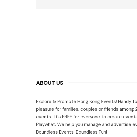
ABOUT US
Explore & Promote Hong Kong Events! Handy to
pleasure for families, couples or friends among
events . It's FREE for everyone to create event
Playwhat. We help you manage and advertise e
Boundless Events, Boundless Fun!