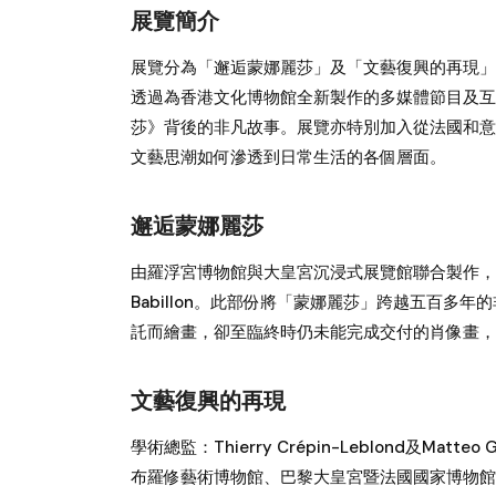
展覽簡介
展覽分為「邂逅蒙娜麗莎」及「文藝復興的再現」
透過為香港文化博物館全新製作的多媒體節目及互
莎》背後的非凡故事。展覽亦特別加入從法國和意
文藝思潮如何滲透到日常生活的各個層面。
邂逅蒙娜麗莎
由羅浮宮博物館與大皇宮沉浸式展覽館聯合製作，學術總監：Vi
Babillon。此部份將「蒙娜麗莎」跨越五百
託而繪畫，卻至臨終時仍未能完成交付的肖像畫，
文藝復興的再現
學術總監：Thierry Crépin-Leblond及Ma
布羅修藝術博物館、巴黎大皇宮暨法國國家博物館