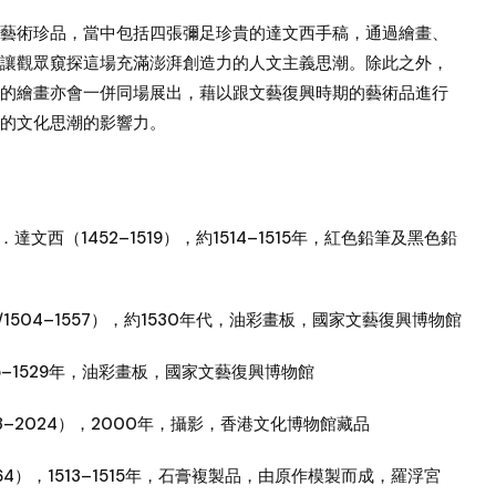
藝術珍品，當中包括四張彌足珍貴的達文西手稿，通過繪畫、
讓觀眾窺探這場充滿澎湃創造力的人文主義思潮。除此之外，
的繪畫亦會一併同場展出，藉以跟文藝復興時期的藝術品進行
的文化思潮的影響力。
文西（1452–1519），約1514–1515年，紅色鉛筆及黑色鉛
/1504–1557），約1530年代，油彩畫板，國家文藝復興博物館
25–1529年，油彩畫板，國家文藝復興博物館
3–2024），2000年，攝影，香港文化博物館藏品
564），1513–1515年，石膏複製品，由原作模製而成，羅浮宮