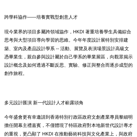
——
跨學科協作
培養實戰型創意人才
HKDI
現今業界的項目多屬跨領域協作，
著重培養學生具備綜合
思考與大型項目導向學習的思維。今年年度設計展特別安排建
--
築、室內及產品設計學系
活動、展覽及表演場景設計高級文
憑畢業生，親自參與設計屬於自己學系的畢業展區，向觀眾揭示
設計概念及如何透過不斷反思、實驗、修正與整合而逐步成型的
創作旅程。
多元設計匯演
新一代設計人才嶄露頭角
今年盛會更有幸邀請到香港特別行政區政府文創產業專員黎細明
擔任開幕主禮嘉賓，不僅體現了特區政府對本地新世代設計專才
HKDI
的重視，更凸顯了
在推動藝術科技與文化產業上，與政府