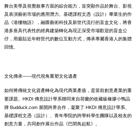
舞台美學及視覺敘事方面的綜合能力，並突顯作品於舞台、影視
及表演藝術市場的應用潛力。基礎課程文憑（設計）畢業生的作
品《港樓物語》，融匯藝術科技及新世代流行的盲盒文化，將香
港多座具代表性的經典建築轉化為現正深受市場歡迎的盲盒公
仔，用最貼近年輕世代的數位互動方式，傳承專屬香港人的集體
回憶。
——
文化傳承
現代視角重塑文化遺產
如何將傳統文化資產轉化為現代商業產值，是當前創意產業的重
HKDI
要課題。
傳意設計學系聯同來自荷蘭的收藏級橡膠小鴨品
Budduck.com
HKDI
牌
展開跨界合作，凝聚了
傳意設計學系、
基礎課程文憑（設計）、青年學院的跨學科學生團隊以及校友的
創意力量，共同創作展出作品《巴閉鳥起航》。