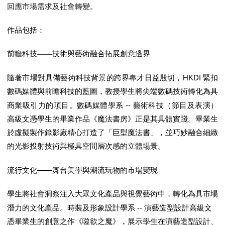
回應市場需求及社會轉變。
作品包括：
前瞻科技——技術與藝術融合拓展創意邊界
HKDI
隨著市場對具備藝術科技背景的跨界專才日益殷切，
緊扣
數碼媒體與前瞻科技的藍圖，教授學生將尖端數碼技術轉化為具
--
商業吸引力的項目。數碼媒體學系
藝術科技（節目及表演）
高級文憑學生的畢業作品《魔法書房》正是其具體實踐。畢業生
於虛擬製作錄影廠精心打造了「巨型魔法書」，並巧妙融合細緻
的光影投射技術與極具空間層次感的立體場景。
——
流行文化
舞台美學與潮流玩物的市場變現
學生將社會洞察注入大眾文化產品與視覺藝術中，轉化為具市場
--
潛力的文化產品。時裝及形象設計學系
演藝造型設計高級文
憑畢業生的創意之作《噬欲之魔》，展示學生在演藝造型設計、