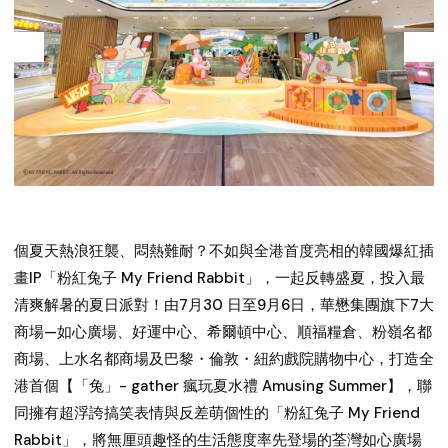
個夏天熱浪狂襲、悶熱難耐？不如與全港首度亮相的韓國爆紅插
畫IP「粉紅兔子 My Friend Rabbit」，一起反轉盛夏，投入最
清爽解暑的夏日派對！由7月30 日至9月6日，華懋集團旗下7大
商場—如心廣場、好運中心、希爾頓中心、順福糧倉、粉嶺名都
商場、上水名都商場及巴黎・倫敦・紐約戲院購物中心，打造全
港首個【「兔」- gather 瘋玩夏水禮 Amusing Summer】，聯
同擁有超浮誇搞笑表情與反差萌個性的「粉紅兔子 My Friend
Rabbit」，將無厘頭趣怪的生活態度率先登場的荃灣如心廣場