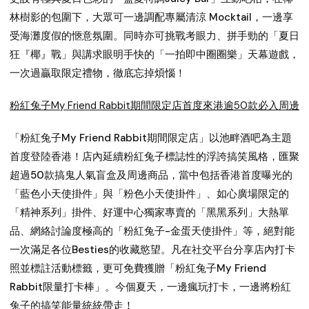
林樹影的包圍下，大眾可一邊調配專屬清涼 Mocktail，一邊享
受海灘度假的愜意氛圍。同時亦可挑戰考眼力、拼手勁的「夏日
狂『椰』戰」與講求眼明手快的「一拍即中圈圈樂」天幕遊戲，
一次過贏取限定禮物，徹底忘掉煩惱！
粉紅兔子My Friend Rabbit期間限定店首度來港逾50款必入周邊
「粉紅兔子My Friend Rabbit期間限定店」以池畔酒吧為主題
首度登陸香港！店內延續粉紅兔子標誌性的浮誇搞笑風格，匯聚
超過50款搞鬼人氣盲盒及周邊商品，當中包括香港首度曝光的
「藍色小天使掛件」與「粉色小天使掛件」、如心廣場限定的
「精神系列」掛件、好運中心獨家專賣的「黑黑系列」大熱單
品、網絡討論度極高的「粉紅兔子-金蛋天使掛件」等，絕對能
一次滿足各位Besties的收藏慾望。凡在社交平台分享店內打卡
照並標註活動標籤，更可免費獲贈「粉紅兔子My Friend
Rabbit限量打卡棒」。今個夏天，一邊瘋玩打卡，一邊將粉紅
兔子的搞笑能量統統帶走！