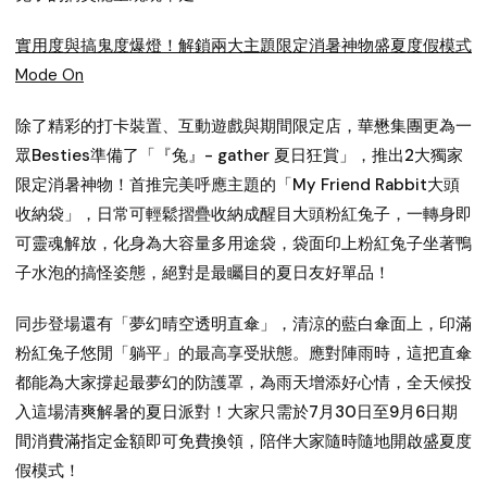
實用度與搞鬼度爆燈！解鎖兩大主題限定消暑神物盛夏度假模式
Mode On
除了精彩的打卡裝置、互動遊戲與期間限定店，華懋集團更為一
眾Besties準備了「『兔』- gather 夏日狂賞」，推出2大獨家
限定消暑神物！首推完美呼應主題的「My Friend Rabbit大頭
收納袋」，日常可輕鬆摺疊收納成醒目大頭粉紅兔子，一轉身即
可靈魂解放，化身為大容量多用途袋，袋面印上粉紅兔子坐著鴨
子水泡的搞怪姿態，絕對是最矚目的夏日友好單品！
同步登場還有「夢幻晴空透明直傘」，清涼的藍白傘面上，印滿
粉紅兔子悠閒「躺平」的最高享受狀態。應對陣雨時，這把直傘
都能為大家撐起最夢幻的防護罩，為雨天增添好心情，全天候投
入這場清爽解暑的夏日派對！大家只需於7月30日至9月6日期
間消費滿指定金額即可免費換領，陪伴大家隨時隨地開啟盛夏度
假模式！