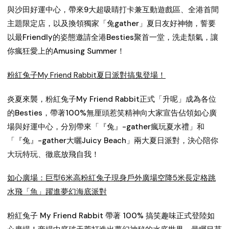
與沙田好運中心，帶來9大超吸睛打卡兼互動遊戲區、全港首間
主題限定店，以及換領獨家「兔gather」夏日友好神物，誓要
以最Friendly的姿態邀請全港Besties聚首一堂，洗走頹氣，讓
你瘋狂愛上的Amusing Summer！
粉紅兔子My Friend Rabbit夏日派對搞鬼登場！
炎夏來襲，粉紅兔子My Friend Rabbit正式「升呢」成為各位
的Besties，帶著100%無厘頭惹笑精神向大家宣告佔領如心廣
場與好運中心，分別帶來「『兔』-gather瘋玩夏水禮」和
「『兔』-gather大曬Juicy Beach」兩大夏日派對，決心陪你
大玩特玩、徹底放飛自我！
如心廣場：巨型6米高粉紅兔子現身戶外廣場空降5米長定格跳
水飛「魚」躍進夢幻海底派對
粉紅兔子 My Friend Rabbit 帶著 100% 搞笑趣味正式登陸如