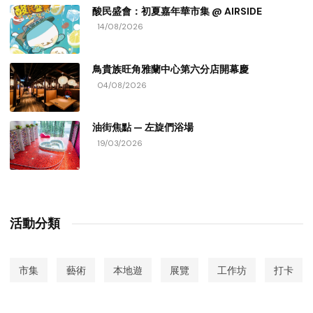
酸民盛會：初夏嘉年華市集 @ AIRSIDE
14/08/2026
鳥貴族旺角雅蘭中心第六分店開幕慶
04/08/2026
油街焦點 — 左旋們浴場
19/03/2026
活動分類
市集
藝術
本地遊
展覽
工作坊
打卡