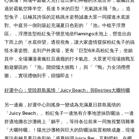
心廣場！商場中庭破天荒打造出夢幻神秘的水底世界，最矚目莫
過於霸氣空降半空、長達 5 米的巨型「充氣跳水飛『魚』」造
型兔子，以極其誇張的定格跳水姿勢誠邀大眾一同躍進水底派
對。中庭另一側則築起充滿夏日色彩的「『池』中梳乎浮潛
區」，浮潛造型粉紅兔子愜意地坐Flamingo水泡上，營造出由
下而上的「水底仰望」透視視角，讓大家盡情窺探粉紅兔子的搞
怪水著姿態。走到戶外廣場，更有「巨型6米高粉紅兔子」坐鎮
其中，全場彌漫著瘋狂且過癮的打卡氣息。大眾更可現場挑戰互
動遊樂區的「『泡』開煩惱大挑戰！」與「『鴨』力全消撈撈
樂」，實現禮物到手，煩惱即走！
好運中心：登陸群島風情「Juicy Beach」與Besties大曬特曬
另一邊廂，好運中心則搖身一變成為充滿夏日群島風情的
「Juicy Beach」。粉紅兔子一邊煞有介事地塗抹防曬油，一邊
舒適地攤在沙灘椅上「躺平」，等待各位前來一同無視繁瑣雜事
「大曬特曬」！陽光沙灘椅與巨大的防曬油裝置相映成趣，現場
更設有極具夏日色彩的「盛夏特調Juicy Bar」互動吧枱，在椰