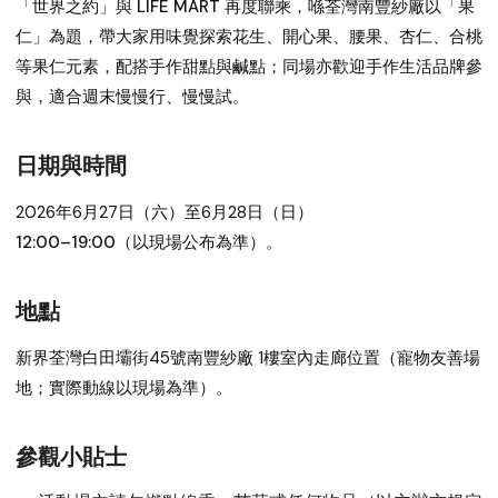
「世界之約」與 LIFE MART 再度聯乘，喺荃灣南豐紗廠以「果
仁」為題，帶大家用味覺探索花生、開心果、腰果、杏仁、合桃
等果仁元素，配搭手作甜點與鹹點；同場亦歡迎手作生活品牌參
與，適合週末慢慢行、慢慢試。
日期與時間
2026年6月27日（六）至6月28日（日）
12:00–19:00（以現場公布為準）。
地點
新界荃灣
白田壩街45號南豐紗廠 1樓室內走廊位置
（寵物友善場
地；實際動線以現場為準）。
參觀小貼士