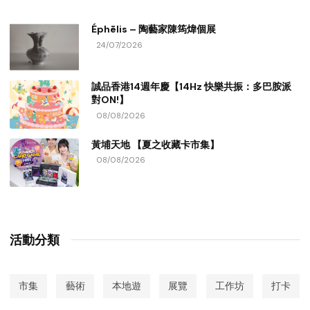
Éphēlis – 陶藝家陳筠煒個展
24/07/2026
誠品香港14週年慶【14Hz 快樂共振：多巴胺派
對ON!】
08/08/2026
黃埔天地 【夏之收藏卡市集】
08/08/2026
活動分類
市集
藝術
本地遊
展覽
工作坊
打卡