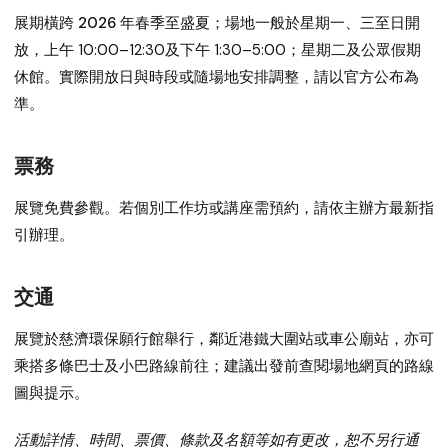
展期橫跨 2026 年春季至盛夏；場地一般於
星期一、三至日
開
放，
上午 10:00–12:30
及
下午 1:30–5:00
；
星期二及公眾假期
休館
。實際開放日與時段或隨場地安排調整，請以官方公布為
準。
票務
展覽免費參觀。若個別工作坊或講座需預約，請依主辦方最新指
引辦理。
交通
展覽於
慈濟環保願行館
舉行，鄰近港鐵大圍站或車公廟站，亦可
乘搭多條巴士及小巴路線前往；建議出發前查閱場地網頁的路線
圖與提示。
活動詳情、時間、票價、條款及名額等如有更改，恕不另行通