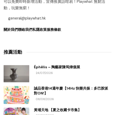
可以免費即時新增活動，宣傳推廣話咁易！Playwhat 無窮活
動，玩樂無窮！
general@playwhat.hk
關於我們
聯絡我們
私隱政策
服務條款
推薦活動
Éphēlis – 陶藝家陳筠煒個展
24/07/2026
誠品香港14週年慶【14Hz 快樂共振：多巴胺派
對ON!】
08/08/2026
黃埔天地 【夏之收藏卡市集】