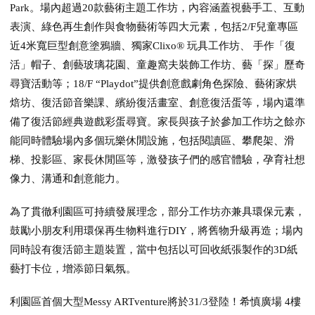
Park。場內超過20款藝術主題工作坊，內容涵蓋視藝手工、互動
表演、綠色再生創作與食物藝術等四大元素，包括2/F兒童專區
近4米寬巨型創意塗鴉牆、獨家Clixo®️ 玩具工作坊、 手作「復
活」帽子、創藝玻璃花園、童趣窩夫裝飾工作坊、藝「探」歷奇
尋寶活動等；18/F “Playdot”提供創意戲劇角色探險、藝術家烘
焙坊、復活節音樂課、繽紛復活畫室、創意復活蛋等，場內還準
備了復活節經典遊戲彩蛋尋寶。家長與孩子於參加工作坊之餘亦
能同時體驗場內多個玩樂休閒設施，包括閱讀區、攀爬架、滑
梯、投影區、家長休閒區等，激發孩子們的感官體驗，孕育社想
像力、溝通和創意能力。
為了貫徹利園區可持續發展理念，部分工作坊亦兼具環保元素，
鼓勵小朋友利用環保再生物料進行DIY，將舊物升級再造；場內
同時設有復活節主題裝置，當中包括以可回收紙張製作的3D紙
藝打卡位，增添節日氣氛。
利園區首個大型Messy ARTventure將於31/3登陸！希慎廣場 4樓