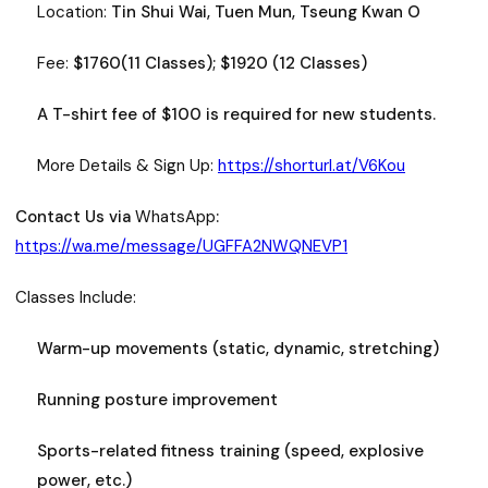
Location:
Tin Shui Wai, Tuen Mun, Tseung Kwan O
Fee:
$1760(11 Classes); $1920 (12 Classes)
A T-shirt fee of $100 is required for new students.
More Details & Sign Up:
https://shorturl.at/V6Kou
Contact Us via
WhatsApp
:
https://wa.me/message/UGFFA2NWQNEVP1
Classes Include:
Warm-up movements (static, dynamic, stretching)
Running posture improvement
Sports-related fitness training (speed, explosive
power, etc.)