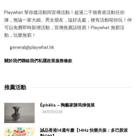
Playwhat 幫你搵活動同宣傳活動！超過二千個香港活動任你
揀，無論一家大細、男女朋友，揾好去處，梗有活動啱你玩！仲
可以免費即時新增活動，宣傳推廣話咁易！Playwhat 無窮活
動，玩樂無窮！
general@playwhat.hk
關於我們
聯絡我們
私隱政策
服務條款
推薦活動
Éphēlis – 陶藝家陳筠煒個展
24/07/2026
誠品香港14週年慶【14Hz 快樂共振：多巴胺派