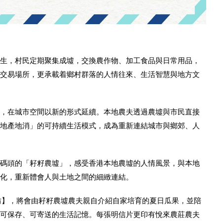
生，村民定期聚集成墟，交換農作物、加工食品與日常用品，
交易場所，更承載着鄉村群落的人情往來、生活智慧與地方文
，在城市空間以新的形式延續。本地農夫透過農墟與市民直接
地產地消」的可持續生活模式，成為重新連結城市與鄉郊、人
七號碼頭的「耔籽農墟」，感受香港本地農墟的人情風景，與本地
化，重新體會人與土地之間的細緻連結。
作坊】，將會由耔籽農墟農夫親自介紹自家培育的夏日瓜果，並陪
可保存、可寄送的生活記憶。每張明信片更印有悅來農莊農夫