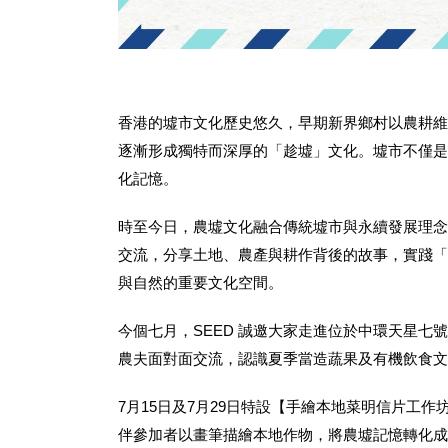
香港的墟市文化歷史悠久，早期新界鄉村以農耕維
逐漸形成獨特而深厚的「趁墟」文化。墟市不僅是
化記憶。
時至今日，農墟文化融合傳統墟市與永續發展理念
交流，分享土地、農產與耕作背後的故事，實踐「
與自然的重要文化空間。
今個七月，SEED 誠邀大家走進位於中環天星
農夫面對面交流，認識夏季當造蔬果及有機飲食文
7月15日及7月29日特設【手繪本地菜明信片工
伴參加者以畫筆描繪本地作物，將農墟記憶轉化成