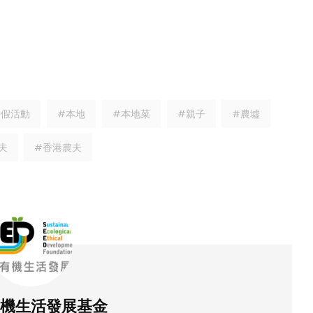
暑假活動
#本地
#本地菜
#親子
#農墟
夫
#香港農夫
機生活發展基金