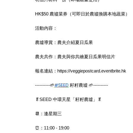
HK$50 農墟菜券（可即日於農墟換購本地蔬菜）
活動內容：
農墟導賞：農夫介紹夏日瓜果
農夫共作：農夫與你共繪夏日瓜果明信片
報名連結：
https://veggiepostcard.eventbrite.hk
#SEED
----------🌱
耔籽農墟 🌱----------
🥬SEED 中環天星「耔籽農墟」🥬
📆：逢星期三
⏰：11:00 - 19:00