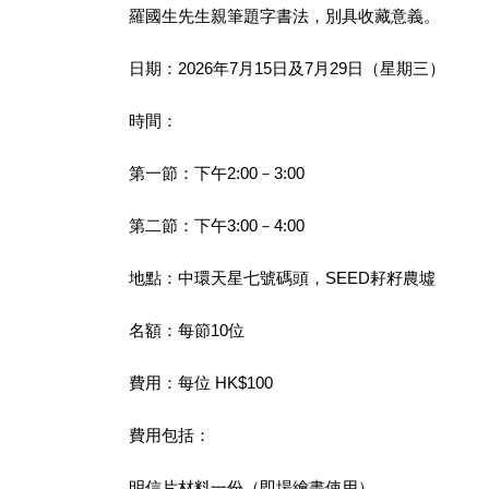
羅國生先生親筆題字書法，別具收藏意義。
日期：2026年7月15日及7月29日（星期三）
時間：
第一節：下午2:00－3:00
第二節：下午3:00－4:00
地點：中環天星七號碼頭，SEED耔籽農墟
名額：每節10位
費用：每位 HK$100
費用包括：
明信片材料一份（即場繪畫使用）