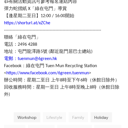
👍
有關活動資訊可參考報名連結內容
彈力蛇摺紙
「綠在屯門」導賞
X
【逢星期二至日】
開始
12:00 / 16:00
https://shorturl.at/xZChe
--------------------------------------------------------------------
聯絡「綠在屯門」
電話：
2496 4288
地址：屯門龍澤路
號
鄰近龍門居巴士總站
5
(
)
電郵：
tuenmun@6green.hk
：綠在屯門
Facebook
Tuen Mun Recycling Station
<
https://www.facebook.com/6green.tuenmun
>
辦公時間：星期二至日
上午
時至下午
時（休館日除外）
8
6
回收服務時間：星期一至日
上午
時至晚上
時（休館日除
8
8
外
)
Workshop
Lifestyle
Family
Holiday