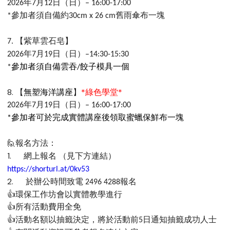
年
月
日（日）
2026
7
12
– 16:00-17:00
參加者須自備約
舊雨傘布一塊
*
30cm x 26 cm
【紫草雲石皂】
7.
年
月
日（日）
2026
7
19
–14:30-15:30
參加者須自備雲吞
餃子模具一個
*
/
8.
*
*
【
無塑海洋講座
】
綠色學堂
年
月
日（日）
2026
7
19
– 16:00-17:00
參加者可於完成實體講座後領取蜜蠟保鮮布一塊
*
🙋
報名方法：
1.
網上報名
（見下方連結）
https://shorturl.at/0kv53
2.
於辦公時間致電
報名
2496 4288
👍
環保工作坊會以實體教學進行
👍
所有活動費用全免
👍
活動名額以抽籤決定，將於活動前
日通知抽籤成功人士
5