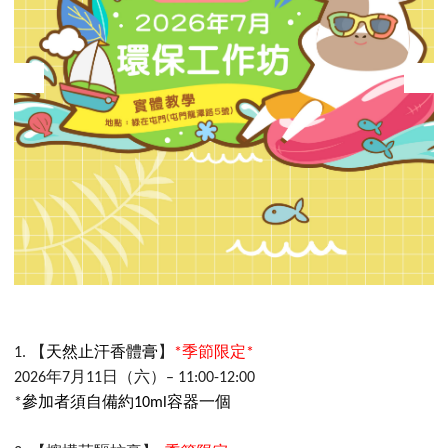
【
天然止汗香體膏
】
季節限定
1.
*
*
年
月
日（六）
2026
7
11
– 11:00-12:00
參加者須自備約
容器一個
*
10ml