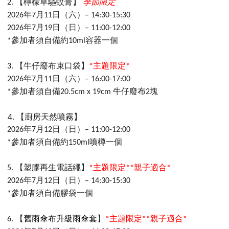
季節限定
【檸檬草驅蚊膏】
2.
年
月
日（六）
2026
7
11
– 14:30-15:30
年
月
日（日）
2026
7
19
– 11:00-12:00
參加者須自備約
容器一個
*
10ml
【牛仔廢布束口袋】
主題限定
3.
*
*
年
月
日（六）
2026
7
11
– 16:00-17:00
參加者須自備
牛仔廢布
塊
*
20.5cm x 19cm
2
4.
【廚房天然噴霧】
年
月
日（日）
2026
7
12
– 11:00-12:00
參加者須自備約
噴樽一個
*
150ml
【塑膠再生電話繩】
主題限定
親子適合
5.
*
**
*
年
月
日（日）
2026
7
12
– 14:30-15:30
參加者須自備膠袋一個
*
【
舊雨傘布升級雨傘套
】
主題限定
親子適合
6.
*
**
*