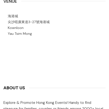
VENUE
海港城
尖沙咀廣東道3-27號海港城
Kownloon
Yau Tsim Mong
ABOUT US
Explore & Promote Hong Kong Events! Handy to find
pleasure for families, couples or friends among 2000+ local