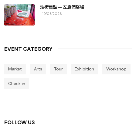
油街焦點 — 左旋們浴場
19/03/2026
EVENT CATEGORY
Market
Arts
Tour
Exhibition
Workshop
Check in
FOLLOW US