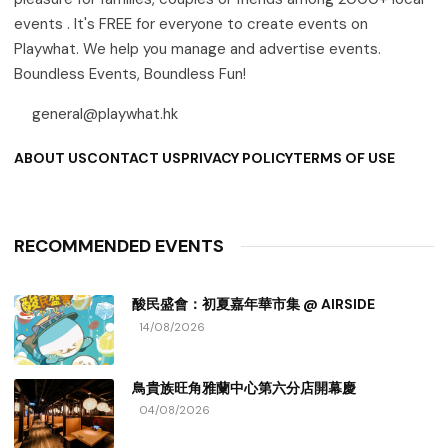
events . It's FREE for everyone to create events on
Playwhat. We help you manage and advertise events.
Boundless Events, Boundless Fun!
general@playwhat.hk
ABOUT US
CONTACT US
PRIVACY POLICY
TERMS OF USE
RECOMMENDED EVENTS
酸民盛會：初夏嘉年華市集 @ AIRSIDE
14/08/2026
鳥貴族旺角雅蘭中心第六分店開幕慶
04/08/2026