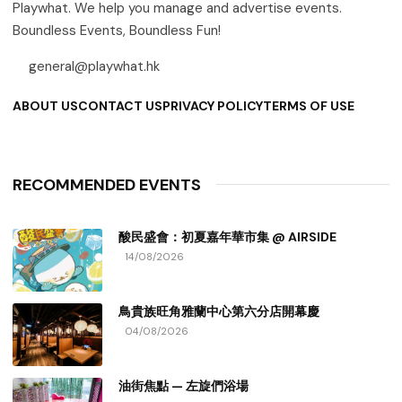
Playwhat. We help you manage and advertise events.
Boundless Events, Boundless Fun!
general@playwhat.hk
ABOUT US
CONTACT US
PRIVACY POLICY
TERMS OF USE
RECOMMENDED EVENTS
酸民盛會：初夏嘉年華市集 @ AIRSIDE
14/08/2026
鳥貴族旺角雅蘭中心第六分店開幕慶
04/08/2026
油街焦點 — 左旋們浴場