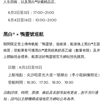
人生四格，以及黑白®珍藏精品店。
6月2日至3日：17:00–21:00
6月4日至14日：10:00–21:00
黑白® × 鴨靈號巡航
期間限定登上傳奇帆船「鴨靈號」遊維港，船身換上黑白®主題
佈置；登船乘客可獲黑白®濃滑經典奶茶乙罐（數量有限）及岸
上體驗現金禮券。船票須於鴨靈號官方網站預先購買。
日期：6月2日至15日
上船地點：尖沙咀星光大道一號梯台（李小龍銅像附近）
登船時間：16:30、17:30、18:30、19:30
活動詳情、時間、票價、條款及名額等如有更改，恕不另行通
知；請均以主辦機構或場地官方網站公布為準。