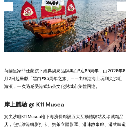
荷蘭皇家菲仕蘭旗下經典淡奶品牌黑白®迎85周年，由2026年6
月2日起呈獻「黑白®85周年之旅」——由維港海上玩到尖沙咀
海濱，一次過感受港式奶茶文化與城市集體回憶。
岸上體驗 @ K11 Musea
於
尖沙咀K11 Musea地下海濱長廊
設五大互動體驗站及珍藏精品
店，包括維港帆影打卡、奶茶立體影匯、港味故事廊、港式味道