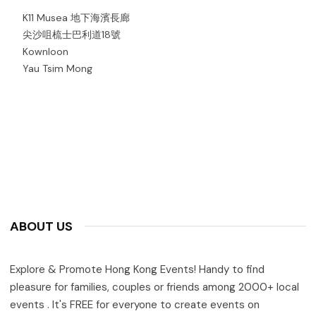
K11 Musea 地下海濱長廊
尖沙咀梳士巴利道18號
Kownloon
Yau Tsim Mong
ABOUT US
Explore & Promote Hong Kong Events! Handy to find
pleasure for families, couples or friends among 2000+ local
events . It's FREE for everyone to create events on