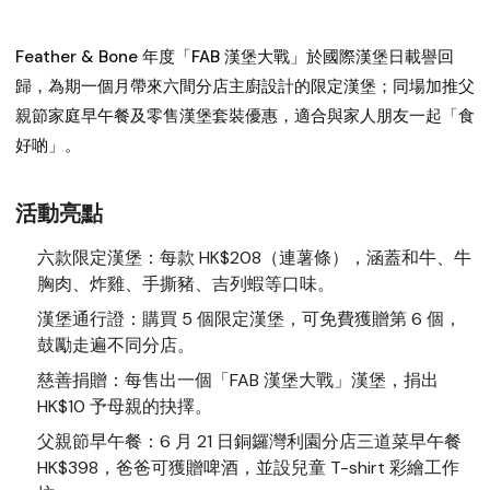
Feather & Bone 年度「FAB 漢堡大戰」於國際漢堡日載譽回
歸，為期一個月帶來六間分店主廚設計的限定漢堡；同場加推父
親節家庭早午餐及零售漢堡套裝優惠，適合與家人朋友一起「食
好啲」。
活動亮點
六款限定漢堡
：每款 HK$208（連薯條），涵蓋和牛、牛
胸肉、炸雞、手撕豬、吉列蝦等口味。
漢堡通行證
：購買 5 個限定漢堡，可免費獲贈第 6 個，
鼓勵走遍不同分店。
慈善捐贈
：每售出一個「FAB 漢堡大戰」漢堡，捐出
HK$10 予母親的抉擇。
父親節早午餐
：6 月 21 日銅鑼灣利園分店三道菜早午餐
HK$398，爸爸可獲贈啤酒，並設兒童 T-shirt 彩繪工作