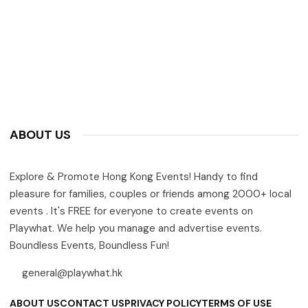
ABOUT US
Explore & Promote Hong Kong Events! Handy to find
pleasure for families, couples or friends among 2000+ local
events . It's FREE for everyone to create events on
Playwhat. We help you manage and advertise events.
Boundless Events, Boundless Fun!
general@playwhat.hk
ABOUT US
CONTACT US
PRIVACY POLICY
TERMS OF USE