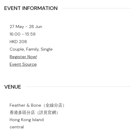
EVENT INFORMATION
27 May - 28 Jun
16:00 - 15:59
HKD 208
Couple, Family, Single
Register Now!
Event Source
VENUE
Feather & Bone（全線分店）
香港多區分店（詳見官網）
Hong Kong Island
central