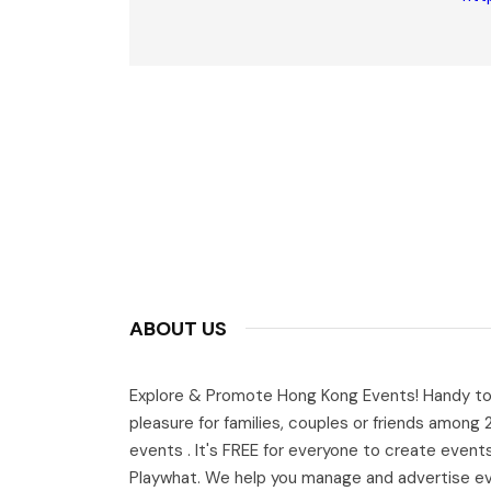
ABOUT US
Explore & Promote Hong Kong Events! Handy to
pleasure for families, couples or friends among
events . It's FREE for everyone to create event
Playwhat. We help you manage and advertise e