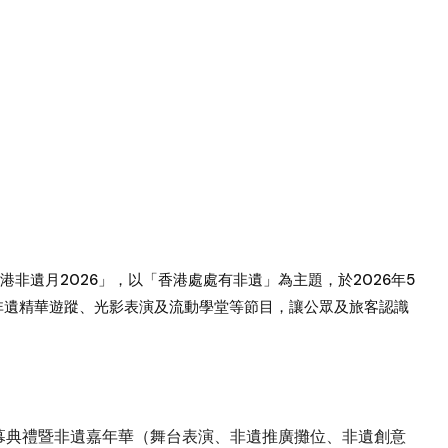
非遺月2026」，以「香港處處有非遺」為主題，於2026年5
、非遺精華遊蹤、光影表演及流動學堂等節目，讓公眾及旅客認識
開幕典禮暨非遺嘉年華（舞台表演、非遺推廣攤位、非遺創意