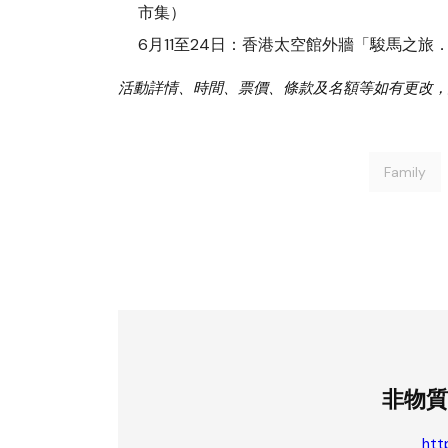
市集）
6月11至24日：香港太空館外牆「駿馬之旅
活動詳情、時間、票價、條款及名額等如有更改，
Family
非物質
htt