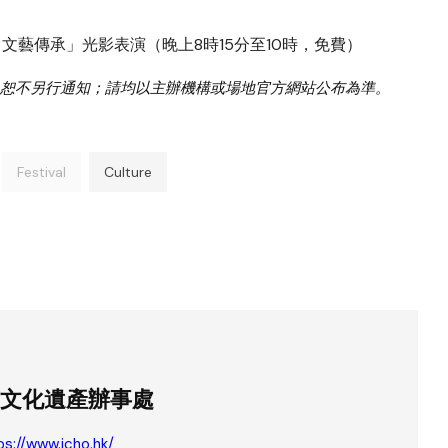
．文藝傳承」光影表演（晚上8時15分至10時，免費）
恕不另行通知；請均以主辦機構或場地官方網站公布為準。
Festival
Culture
文化遺產辦事處
ps://www.icho.hk/