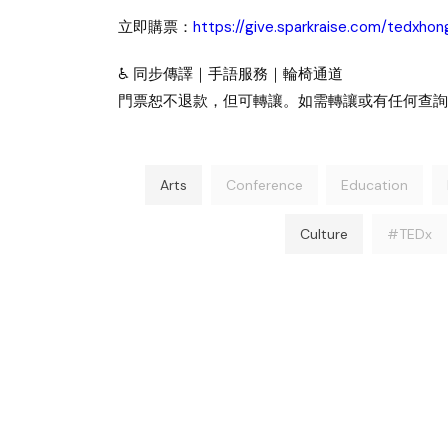
立即購票：
https://give.sparkraise.com/tedxho
♿ 同步傳譯｜手語服務｜輪椅通道
門票恕不退款，但可轉讓。如需轉讓或有任何查
Arts
Conference
Education
Culture
#TEDx