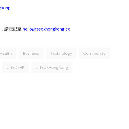
ngkong
詢，請電郵至
hello@tedxhongkong.co
Health
Business
Technology
Community
#TEDxHK
#TEDxHongKong