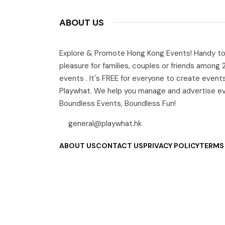
ABOUT US
Explore & Promote Hong Kong Events! Handy to
pleasure for families, couples or friends among
events . It's FREE for everyone to create event
Playwhat. We help you manage and advertise e
Boundless Events, Boundless Fun!
general@playwhat.hk
ABOUT US
CONTACT US
PRIVACY POLICY
TERMS 