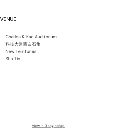
VENUE
Charles K. Kao Auditorium
科技大道西白石角
New Territories
Sha Tin
View in Google Map