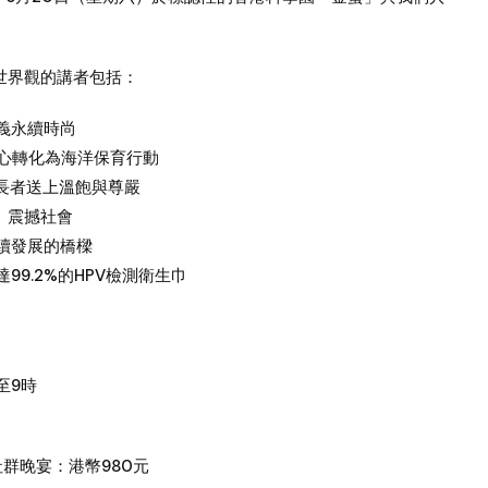
你世界觀的講者包括：
定義永續時尚
的好奇心轉化為海洋保育行動
基層長者送上溫飽與尊嚴
下》震撼社會
永續發展的橋樑
99.2%的HPV檢測衛生巾
至9時
+ 社群晚宴：港幣980元