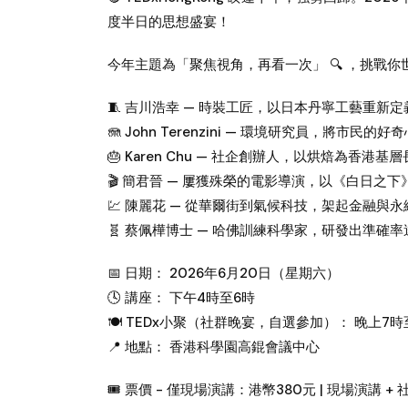
度半日的思想盛宴！
今年主題為「聚焦視角，再看一次」 🔍 ，挑戰
🧵 吉川浩幸 — 時裝工匠，以日本丹寧工藝重新
🪼 John Terenzini — 環境研究員，將市民
🎂 Karen Chu — 社企創辦人，以烘焙為香港
🎬 簡君晉 — 屢獲殊榮的電影導演，以《白日之
💹 陳麗花 — 從華爾街到氣候科技，架起金融與
🧬 蔡佩樺博士 — 哈佛訓練科學家，研發出準確率達
📅 日期： 2026年6月20日（星期六）
🕓 講座： 下午4時至6時
🍽️ TEDx小聚（社群晚宴，自選參加）： 晚上7時
📍 地點： 香港科學園高錕會議中心
🎟️ 票價 - 僅現場演講：港幣380元 | 現場演講 