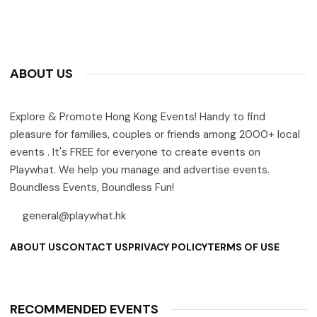
ABOUT US
Explore & Promote Hong Kong Events! Handy to find
pleasure for families, couples or friends among 2000+ local
events . It's FREE for everyone to create events on
Playwhat. We help you manage and advertise events.
Boundless Events, Boundless Fun!
general@playwhat.hk
ABOUT US
CONTACT US
PRIVACY POLICY
TERMS OF USE
RECOMMENDED EVENTS