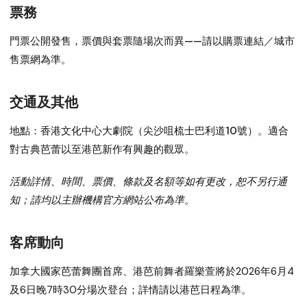
票務
門票公開發售，票價與套票隨場次而異——請以
購票連結／城市
售票網
為準。
交通及其他
地點：香港文化中心大劇院（尖沙咀梳士巴利道10號）。適合
對古典芭蕾以至港芭新作有興趣的觀眾。
活動詳情、時間、票價、條款及名額等如有更改，恕不另行通
知；請均以主辦機構官方網站公布為準。
客席動向
加拿大國家芭蕾舞團首席、港芭前舞者
羅樂萱
將於
2026年6月4
及6日晚7時30分
場次登台；詳情請以港芭日程為準。