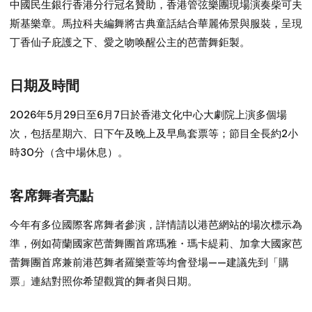
中國民生銀行香港分行冠名贊助，香港管弦樂團現場演奏柴可夫
斯基樂章。馬拉科夫編舞將古典童話結合華麗佈景與服裝，呈現
丁香仙子庇護之下、愛之吻唤醒公主的芭蕾舞鉅製。
日期及時間
2026年5月29日至6月7日於香港文化中心大劇院上演多個場
次，包括
星期六、日下午及晚上及早鳥套票
等；節目全長約2小
時30分（含中場休息）。
客席舞者亮點
今年有多位國際客席舞者參演，詳情請以港芭網站的場次標示為
準，例如荷蘭國家芭蕾舞團首席瑪雅・瑪卡緹莉、加拿大國家芭
蕾舞團首席兼前港芭舞者羅樂萱等均會登場——建議先到「購
票」連結對照你希望觀賞的舞者與日期。