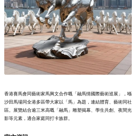
香港賽馬會同藝術家
馬興文
合作嘅「融馬情國際藝術巡展」，喺
沙田馬場同全港多區帶大家以「馬」為題，連結體育、藝術同社
區。展覽結合逾三米高嘅「融馬」雕塑揭幕、學生共創、夜間光
影等元素，適合家庭同打卡族群。