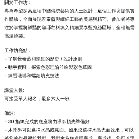
關於工作坊 :
專為希望探索這項中國傳統藝術的人士設計，這個工作坊提供實
作體驗，全面展現景泰藍與螺鈿工藝的美感與精巧。參加者將專
注於掌握將鮮豔的琺瑯釉料填入精細景泰藍掐絲區域，全程無需
高溫燒製。
工作坊亮點 :
- 了解景泰藍和螺鈿的歷史 / 設計原則
- 動手實踐，探索色彩理論並繪製彩色草圖
- 練習琺瑯和螺鈿填充技法
課堂人數:
可接受單人報名，最多六人一班
備註:
- 3D 掐絲完成的底座將由導師預先準備好
- 木托盤可以選擇水晶或霧面。如果您選擇水晶光面效果，可以
將您的作品留給我們，我們會為您處理完成。完成後，您可以選