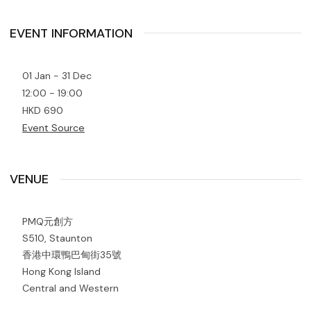
EVENT INFORMATION
01 Jan - 31 Dec
12:00 - 19:00
HKD 690
Event Source
VENUE
PMQ元創方
S510, Staunton
香港中環鴨巴甸街35號
Hong Kong Island
Central and Western