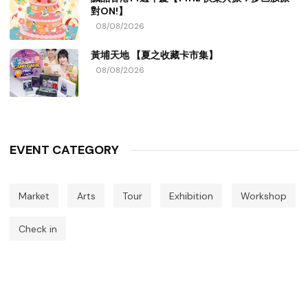
對ON!】
08/08/2026
黃埔天地 【夏之收藏卡市集】
08/08/2026
EVENT CATEGORY
Market
Arts
Tour
Exhibition
Workshop
Check in