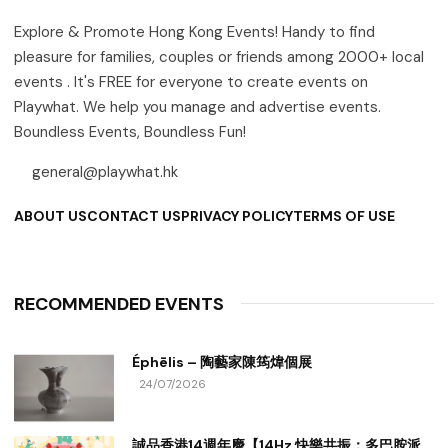
Explore & Promote Hong Kong Events! Handy to find
pleasure for families, couples or friends among 2000+ local
events . It's FREE for everyone to create events on
Playwhat. We help you manage and advertise events.
Boundless Events, Boundless Fun!
general@playwhat.hk
ABOUT US
CONTACT US
PRIVACY POLICY
TERMS OF USE
RECOMMENDED EVENTS
Éphēlis – 陶藝家陳筠煒個展
24/07/2026
誠品香港14週年慶【14Hz 快樂共振：多巴胺派