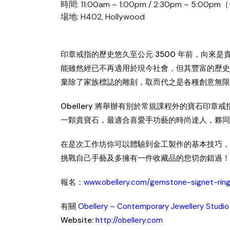
時間: 11:00am – 1:00pm / 2:30pm –
場地: H402, Hollywood
印章戒指的歷史悠久至公元 3500 年前，向來
能雖然經已不再適用於現今社會，但其豐富的歷史
棄除了家族標誌的雕刻，取而代之是各種創意無限
Obellery 將舉辦有別於常規課程外的寶石印
一顆貴寶石，最適合喜愛手功藝的時尚達人，夥同
在是次工作坊你可以體驗到金工製作的基本技巧，
挑戰自己手藝及多擁有一件收藏品的您切勿錯過！
報名：
www.obellery.com/gemstone-signet-rin
有關
Obellery – Contemporary Jewellery Studi
Website:
http://obellery.com