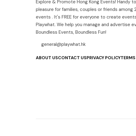
Explore & Promote Hong Kong Events! Handy to
pleasure for families, couples or friends among
events . It's FREE for everyone to create event
Playwhat. We help you manage and advertise e
Boundless Events, Boundless Fun!
general@playwhat.hk
ABOUT US
CONTACT US
PRIVACY POLICY
TERMS 