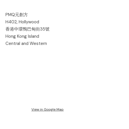
PMQ元創方
H402, Hollywood
香港中環鴨巴甸街35號
Hong Kong Island
Central and Western
View in Google Map