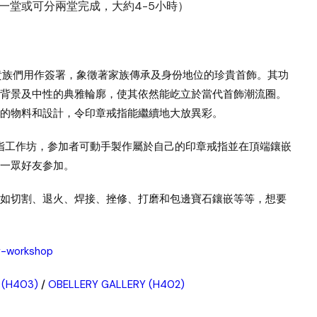
 5:00pm（一堂或可分兩堂完成，大約4-5小時）
是貴族們用作簽署，象徵著家族傳承及身份地位的珍貴首飾。其功
背景及中性的典雅輪廓，使其依然能屹立於當代首飾潮流圈。
的物料和設計，令印章戒指能繼續地大放異彩。
章戒指工作坊，参加者可動手製作屬於自己的印章戒指並在頂端鑲嵌
一眾好友参加。
如切割、退火、焊接、挫修、打磨和包邊寶石鑲嵌等等，想要
g-workshop
o (H403)
/
OBELLERY GALLERY (H402)