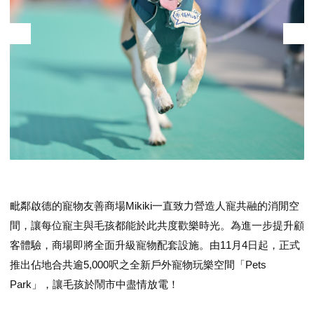
毗鄰啟德的寵物友善商場Mikiki一直致力營造人寵共融的消閒空
間，讓每位寵主與毛孩都能於此共度歡樂時光。為進一步提升顧
客體驗，商場即將全面升級寵物配套設施。由11月4日起，正式
推出佔地合共逾5,000呎之全新戶外寵物玩樂空間「Pets
Park」，讓毛孩於鬧市中盡情放電！