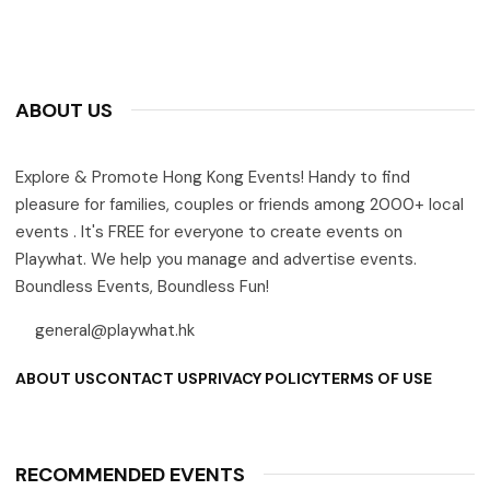
ABOUT US
Explore & Promote Hong Kong Events! Handy to find
pleasure for families, couples or friends among 2000+ local
events . It's FREE for everyone to create events on
Playwhat. We help you manage and advertise events.
Boundless Events, Boundless Fun!
general@playwhat.hk
ABOUT US
CONTACT US
PRIVACY POLICY
TERMS OF USE
RECOMMENDED EVENTS