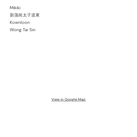
Mikiki
新蒲崗太子道東
Kownloon
Wong Tai Sin
View in Google Map