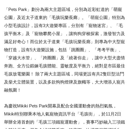
萌寵
「Pets Park」劃分為兩大主題區域，分別為近彩虹道的「
公園
毛孩玩樂長廊
」及近太子道東的「
」。「萌寵公園」特別為
小型毛孩設計，設有3大遊樂專區，分別有「寵物迷宮」、「毛
孩平衡木」及「寵物攀爬小屋」，讓狗狗穿梭探索，激發智力及
滿足好奇心！而位於太子道東「毛孩玩樂長廊」則專為中大型寵
物打造，設有5大遊樂設施，包括「跳圈圈」、「考考平衡」、
「穿越大水管」、「跨圈圈」及「繞著你走」，讓中大型犬盡情
奔跑、全方位鍛鍊毛孩體能、靈敏度及平衡力，絕對是市區最佳
毛孩放電樂園！ 除了兩大主題區域，同場更設有共2隻巨型法鬥
及柴犬立體裝置，以及多款狗狗燈牌及旗幟等，大大增添人寵共
融氛圍！
為慶祝Mikiki Pets Park開幕及配合全國運動會的熱烈氣氛，
Mikiki特別聯乘本地人氣寵物資訊平台「毛孩街」，於11月2日
舉辦全港首創的「毛孩三項鐵寵運動會」，賽事巧妙融入三項鐵