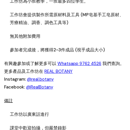
工作坊為小班教學，一班最多四位學生。
工作坊會提供製作所需原材料及工具 (MP皂基手工皂原材、
芳療精油、調香、調色工具等)
無其他附加費用
參加者完成後，將獲得2~3件成品 (視乎成品大小)
有興趣參加或了解更多可以
Whatsapp 9762 4526
我們查詢。
更多產品及工作坊在
REAL BOTANY
Instagram:
@real.botany
Facebook:
@RealBotany
備註
工作坊以廣東話進行
課堂中歡迎拍攝，但嚴禁錄影