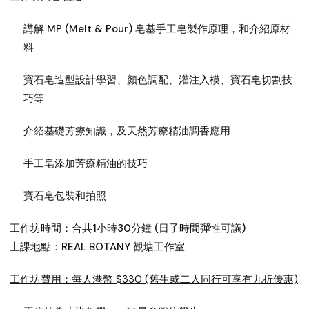
講解 MP (Melt & Pour) 皂基手工皂製作原理，和介紹原材
料
寶石皂造型設計學習、顏色調配、灌注入模、寶石皂切割技
巧等
介紹基礎芳療知識，及天然芳療精油調香應用
手工皂添加芳療精油的技巧
寶石皂包裝和拍照
工作坊時間：合共1小時30分鐘 (日子時間彈性可議)
上課地點：REAL BOTANY 觀塘工作室
工作坊費用：每人港幣 $330 (舊生或二人同行可享有九折優惠)