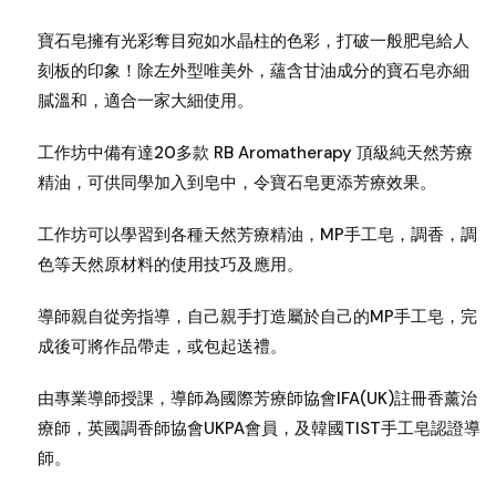
寶石皂擁有光彩奪目宛如水晶柱的色彩，打破一般肥皂給人
刻板的印象！除左外型唯美外，蘊含甘油成分的寶石皂亦細
膩溫和，適合一家大細使用。
工作坊中備有達20多款 RB Aromatherapy 頂級純天然芳療
精油，可供同學加入到皂中，令寶石皂更添芳療效果。
工作坊可以學習到各種天然芳療精油，MP手工皂，調香，調
色等天然原材料的使用技巧及應用。
導師親自從旁指導，自己親手打造屬於自己的MP手工皂，完
成後可將作品帶走，或包起送禮。
由專業導師授課，導師為國際芳療師協會IFA(UK)註冊香薰治
療師，英國調香師協會UKPA會員，及韓國TIST手工皂認證導
師。