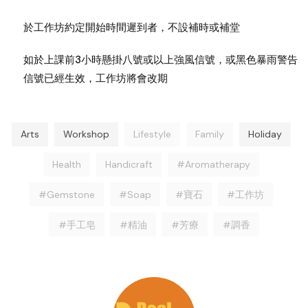
於工作坊約定開始時間遲到者，不設補時或補堂
如於上課前3小時懸掛八號或以上強風信號，或黑色暴雨警告
信號已經生效，工作坊將會改期
Arts
Workshop
Lifestyle
Family
Holiday
Health
Handicraft
#Aromatherapy
#Gemstone
#Soap
#寶石
#工作坊
#手工皂
#精油
#芳療
#調香