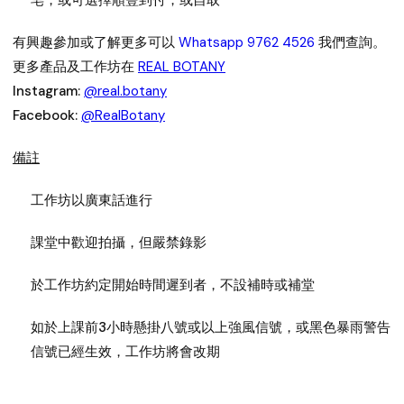
皂，或可選擇順豐到付，或自取
有興趣參加或了解更多可以
Whatsapp 9762 4526
我們查詢。
更多產品及工作坊在
REAL BOTANY
Instagram:
@real.botany
Facebook:
@RealBotany
備註
工作坊以廣東話進行
課堂中歡迎拍攝，但嚴禁錄影
於工作坊約定開始時間遲到者，不設補時或補堂
如於上課前3小時懸掛八號或以上強風信號，或黑色暴雨警告
信號已經生效，工作坊將會改期