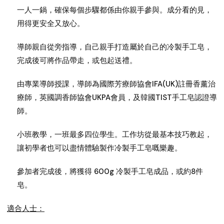
一人一鍋，確保每個步驟都係由你親手參與。成分看的見，
用得更安全又放心。
導師親自從旁指導，自己親手打造屬於自己的冷製手工皂，
完成後可將作品帶走，或包起送禮。
由專業導師授課，導師為國際芳療師協會IFA(UK)註冊香薰治
療師，英國調香師協會UKPA會員，及韓國TIST手工皂認證導
師。
小班教學，一班最多四位學生。工作坊從最基本技巧教起，
讓初學者也可以盡情體驗製作冷製手工皂嘅樂趣。
參加者完成後，將獲得 600g 冷製手工皂成品，或約8件
皂。
適合人士：