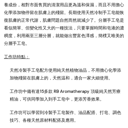
養成份，相對市面售買的清潔用品更為溫和保濕，而且不用擔心
化學添加物停留在肌膚上的殘留。長期使用天然冷制手工皂能恢
復肌膚的正常代謝，肌膚問題自然而然就減少了。分層手工皂是
看似簡單、但變化性又大的一種技法，只要掌握時間和皂液的濃
稠度，利用兩至三層分層，就能做出豐富色澤感，簡樸又唯美的
分層手工皂。
工作坊特點：
天然冷製手工皂配方使用純天然植物油品，不用擔心化學添
加物殘留在肌膚上的，天然温和，適合一家大細使用。
工作坊中備有達15多款 RB Aromatherapy 頂級純天然芳療
精油，可供同學加入到手工皂中，更添芳香效果。
工作坊可以學習到冷製手工皂製作、油品配搭、打皂、調色
技巧、各種天然原材料配搭及應用。