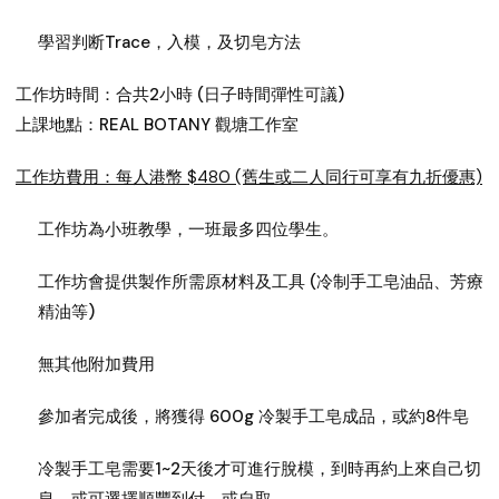
學習判断Trace，入模，及切皂方法
工作坊時間：合共2小時 (日子時間彈性可議)
上課地點：REAL BOTANY 觀塘工作室
工作坊費用：每人港幣 $480 (舊生或二人同行可享有九折優惠)
工作坊為小班教學，一班最多四位學生。
工作坊會提供製作所需原材料及工具 (冷制手工皂油品、芳療
精油等)
無其他附加費用
參加者完成後，將獲得 600g 冷製手工皂成品，或約8件皂
冷製手工皂需要1~2天後才可進行脫模，到時再約上來自己切