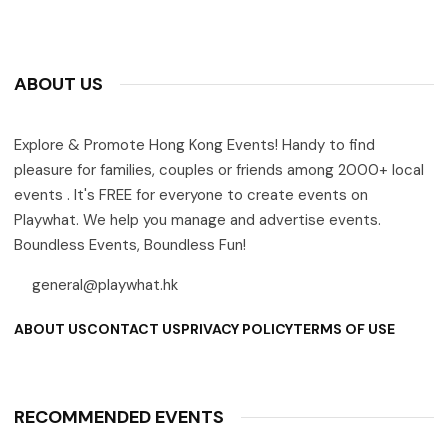
ABOUT US
Explore & Promote Hong Kong Events! Handy to find
pleasure for families, couples or friends among 2000+ local
events . It's FREE for everyone to create events on
Playwhat. We help you manage and advertise events.
Boundless Events, Boundless Fun!
general@playwhat.hk
ABOUT US
CONTACT US
PRIVACY POLICY
TERMS OF USE
RECOMMENDED EVENTS