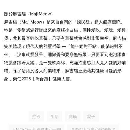
關於麻吉貓（Maji Meow）
麻吉貓（Maji Meow）是來自台灣的「國民級」超人氣療癒IP。
牠是一隻從烤箱裡蹦出來的麻糬小白貓，個性愛吃、愛玩、愛睡
覺，尤其最喜歡吃草莓，只要有草莓就會感到非常幸福。麻吉貓
完美體現了現代人的舒壓哲學 —「能坐絕對不站，能躺絕對不
坐」，沒事就愛發呆、睡懶覺和耍廢無極限，只要看到泡泡跟食
物就會跟著人跑，是一隻軟綿綿、充滿治癒感且人見人愛的好喵
喵。除了活躍於各大商業聯乘，麻吉貓更憑藉其健康可愛的形
象，榮任2026【為食跑】健康大使。
打卡
生活
商場
親子
#MCPOne新都城中心一期
#SSC上水中心購物商場