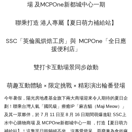
場 及MCPOne新都城中心一期
聯乘打造 港人專屬【夏日萌力補給站】
SSC「英倫風烘焙工房」與
MCPOne「全日應
援便利店」
雙打卡互動場景同步啟動
萌趣互動體驗 × 限定挑戰 × 精彩演出輪番登場
今年暑假，陽光房地產基金旗下兩大商場迎來令人期待的夏日企
劃！聯乘台灣人氣「國民級」療癒IP「麻吉貓（Maji Meow）」
及其一眾夥伴，於 7 月 11 日至 8 月 16 日期間萌爆進駐 SSC上
水中心購物商場 及 MCPOne新都城中心一期 ，打造【夏日萌力
補給站】！這隻平日能躺絕不坐、沒事愛發呆、耍廢兼為食的麻