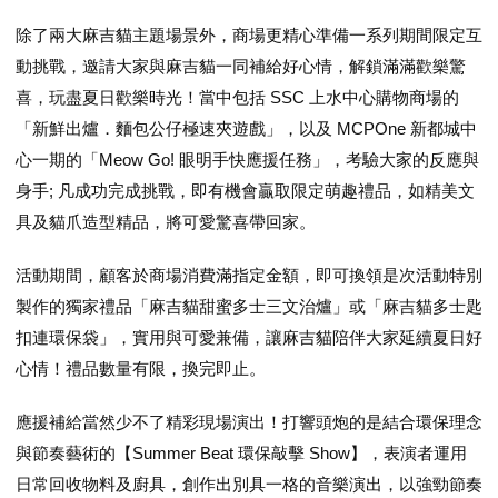
除了兩大麻吉貓主題場景外，商場更精心準備一系列期間限定互
動挑戰，邀請大家與麻吉貓一同補給好心情，解鎖滿滿歡樂驚
喜，玩盡夏日歡樂時光！當中包括 SSC 上水中心購物商場的
「新鮮出爐．麵包公仔極速夾遊戲」，以及 MCPOne 新都城中
心一期的「Meow Go! 眼明手快應援任務」，考驗大家的反應與
身手; 凡成功完成挑戰，即有機會贏取限定萌趣禮品，如精美文
具及貓爪造型精品，將可愛驚喜帶回家。
活動期間，顧客於商場消費滿指定金額，即可換領是次活動特別
製作的獨家禮品「麻吉貓甜蜜多士三文治爐」或「麻吉貓多士匙
扣連環保袋」，實用與可愛兼備，讓麻吉貓陪伴大家延續夏日好
心情！禮品數量有限，換完即止。
應援補給當然少不了精彩現場演出！打響頭炮的是結合環保理念
與節奏藝術的【Summer Beat 環保敲擊 Show】，表演者運用
日常回收物料及廚具，創作出別具一格的音樂演出，以強勁節奏