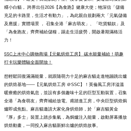
糬小白貓， 跨界出任2026【為食跑】健康大使；牠深信「儲備
充足的卡路里，生活才有動力」，為此親自規劃兩大「元氣儲備
及應援」實體場景 ， 召集全港「麻吉萌友」、「吃貨貓奴」及
「為食跑友」齊齊補給儲糧，踢走生活疲勞，開啟暑期滿格活
力！
SSC上水中心購物商場【元氣烘焙工房】 碳水能量補給！萌趣
打卡玩樂體驗全面開放！
想輕鬆回復滿滿能量，就跟隨萌力十足的麻吉貓走進牠蹦跳出爐
的烘焙基地——【元氣烘焙工房 ＠SSC】！英倫風工房洋溢溫
暖療癒的烘焙氣息，並設有多個趣味十足的巨型互動裝置，召集
全港「為食萌友」齊齊補給放電。甫踏進工房，中央巨型烘焙焗
爐即成焦點。麻吉貓邀請大家化身烘焙師，於「麻吉貓黃金
『厚』多士」裝置上踏步集氣，為焗爐注入能量，啟動屏幕播放
烘焙動畫，一同投入麻吉貓新鮮出爐的烘焙故事。