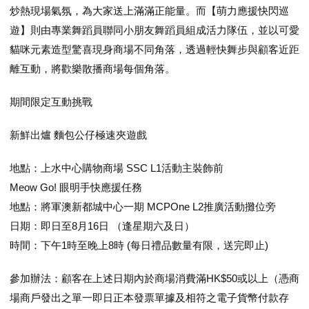
炒熱現場氣氛，為大家送上滿滿正能量。而【萌力應援快閃巡
遊】則由專業舞蹈員聯同小朋友舞蹈員組成活力隊伍，並以可愛
貓咪元素造型驚喜現身商場不同角落，透過輕快舞步與顧客近距
離互動，將歡樂散播商場每個角落。
期間限定互動挑戰
新鮮出爐 麵包公仔極速夾遊戲
地點：上水中心購物商場 SSC L1活動主裝飾前
Meow Go! 眼明手快應援任務
地點：將軍澳新都城中心一期 MCPOne L2推廣活動攤位旁
日期：即日至8月16日 （逢星期六及日）
時間：下午1時至晚上8時 (每日禮品數量有限，送完即止)
參加辦法：顧客在上述日期內於商場消費滿HK$50或以上（憑商
場商戶發出之單一即日正本發票單據及相符之電子貨幣付款存