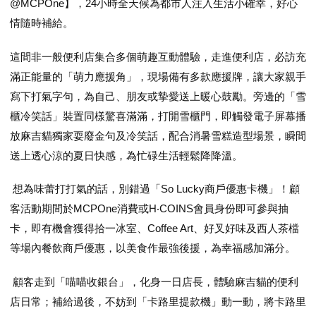
@MCPOne】，24小時全天候為都市人注入生活小確幸，好心
情隨時補給。
這間非一般便利店集合多個萌趣互動體驗，走進便利店，必訪充
滿正能量的「萌力應援角」，現場備有多款應援牌，讓大家親手
寫下打氣字句，為自己、朋友或摯愛送上暖心鼓勵。旁邊的「雪
櫃冷笑話」裝置同樣驚喜滿滿，打開雪櫃門，即觸發電子屏幕播
放麻吉貓獨家耍廢金句及冷笑話，配合消暑雪糕造型場景，瞬間
送上透心涼的夏日快感，為忙碌生活輕鬆降降溫。
想為味蕾打打氣的話，別錯過「So Lucky商戶優惠卡機」！顧
客活動期間於MCPOne消費或H‧COINS會員身份即可參與抽
卡，即有機會獲得拾一冰室、Coffee Art、好叉好味及西人茶檔
等場內餐飲商戶優惠，以美食作最強後援，為幸福感加滿分。
顧客走到「喵喵收銀台」，化身一日店長，體驗麻吉貓的便利
店日常；補給過後，不妨到「卡路里提款機」動一動，將卡路里