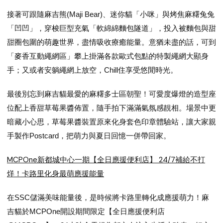
接著可跟隨麻吉熊(Maji Bear)、迷你貓「小咪」與烤焦麻糬兔兔
「凹凹」，穿梭巨型充氣「軟綿綿麵包隧道」，投入被麵包與甜
甜圈包圍的萌趣世界，盡情吸收療癒能量。意猶未盡的話，可到
「麥香互動繩網區」攀上掛滿各款歐式包點的特製繩網大顯身
手；又或者安躺繩網上放空，Chill住享受悠閒時光。
最後別忘到麻吉貓最愛的麻糬多士區朝聖！可愛度爆燈的造型座
位配上香甜草莓果醬佈置，隨手拍下滿滿氣氛感靚相。場景中更
暗藏小心思，草莓果醬裝置原來化身套色印章體驗站，讓大家親
手製作Postcard，把萌力與夏日回憶一併帶回家。
MCPOne新都城中心一期【全日應援便利店】 24/7補給不打
烊！卡路里化身最萌應援能量
在SSC儲滿美味能量後，是時候將卡路里轉化成應援萌力！麻
吉貓於MCPOne開設期間限定【全日應援便利店