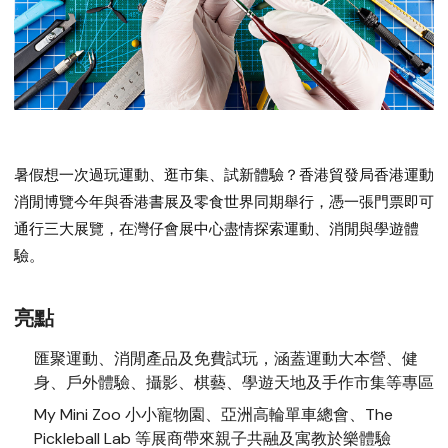
暑假想一次過玩運動、逛市集、試新體驗？香港貿發局
香港運動
消閒博覽
今年與
香港書展
及
零食世界
同期舉行，憑一張門票即可
通行三大展覽，在灣仔會展中心盡情探索運動、消閒與學遊體
驗。
亮點
匯聚運動、消閒產品及免費試玩，涵蓋運動大本營、健
身、戶外體驗、攝影、棋藝、學遊天地及手作市集等專區
My Mini Zoo 小小寵物園、亞洲高輪單車總會、The
Pickleball Lab 等展商帶來親子共融及寓教於樂體驗