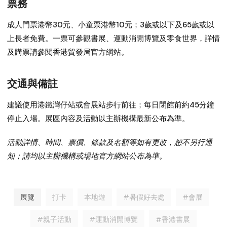
票務
成人門票港幣30元、小童票港幣10元；3歲或以下及65歲或以
上長者免費。一票可參觀書展、運動消閒博覽及零食世界，詳情
及購票請參閱香港貿發局官方網站。
交通與備註
建議使用港鐵灣仔站或會展站步行前往；每日閉館前約45分鐘
停止入場。展區內容及活動以主辦機構最新公布為準。
活動詳情、時間、票價、條款及名額等如有更改，恕不另行通
知；請均以主辦機構或場地官方網站公布為準。
展覽
打卡
本地遊
#暑假好去處
#會展
#親子活動
#運動消閒博覽
#香港書展