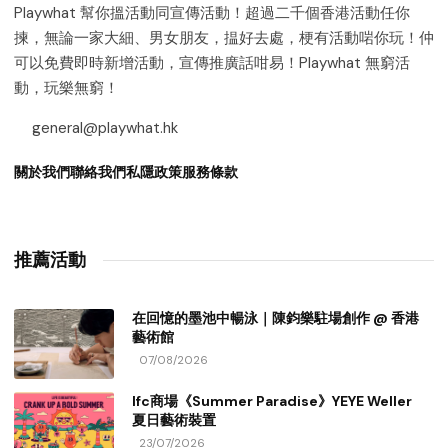
Playwhat 幫你搵活動同宣傳活動！超過二千個香港活動任你
揀，無論一家大細、男女朋友，揾好去處，梗有活動啱你玩！仲
可以免費即時新增活動，宣傳推廣話咁易！Playwhat 無窮活
動，玩樂無窮！
general@playwhat.hk
關於我們
聯絡我們
私隱政策
服務條款
推薦活動
在回憶的墨池中暢泳｜陳鈞樂駐場創作 @ 香港
藝術館
07/08/2026
Ifc商場《Summer Paradise》YEYE Weller
夏日藝術裝置
23/07/2026