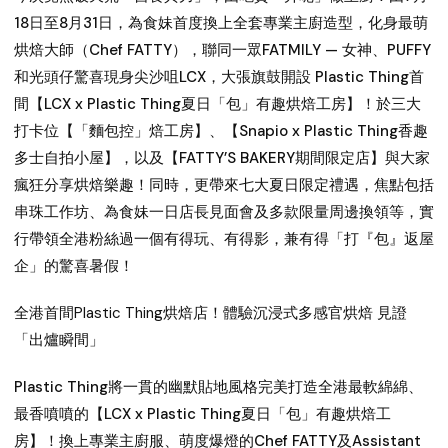
18日至8月31日，為食妹首度換上全套專業主廚造型，化身最萌
烘焙大師（Chef FATTY），聯同一眾FATMILY — 女神、PUFFY
和光頭仔驚喜現身尖沙咀LCX，大張旗鼓開設 Plastic Thing首
間【LCX x Plastic Thing夏日「包」有趣烘焙工房】！於三大
打卡位【「麵包控」焙工房】、【Snapio x Plastic Thing香趣
多士自拍小屋】，以及【FATTY’S BAKERY期間限定店】與大家
瘋狂分享烘焙樂趣！同時，更帶來七大夏日限定禮遇，焦點包括
串珠工作坊、為食妹一日店長見面會及多款限量周邊換領等，實
行帶領全港粉絲過一個有得玩、有得影，兼有得「打『包』返屋
企」的驚喜暑假！
全港首間Plastic Thing烘焙店！體驗沉浸式多感官烘焙 見證
「出爐瞬間」
Plastic Thing將一貫的幽默貼地風格完美打造全港最軟綿綿、
最香噴噴的【LCX x Plastic Thing夏日「包」有趣烘焙工
房】！換上專業主廚服、萌度爆燈的Chef FATTY及Assistant