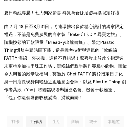
夏日粉絲專屬！七大獨家驚喜 尋覓為食妹足跡再換限定好禮
由 7 月 18 日至8月31日，將連環推出多款精心設計的獨家限定
禮遇，不論是免費參與的自家製「Bake 印卡DIY 尋寶之旅」、
隨機換領的五款限量「Bread-y出爐書籤」、限定Plastic
Thing烘焙主題貼圖下載，還是極考技術與運氣的「軟綿綿
FATTY 海綿」夾夾機，通通不容錯過！驚喜豈止於此？指定週
末更特別加推串珠工作坊，讓粉絲們親手製作專屬小飾物。而最
令人興奮的殿堂級福利，莫過於 Chef FATTY 將於指定日子化
身一日店長現身與粉絲近距離見面合照；以及 Plastic Thing 創
作者葉欣（Yan）將親臨現場舉辦簽名會。機會千載難逢，
「包」你這個暑假收穫滿滿，滿載而歸！
打卡
工作坊
生活
商場
親子
本地遊