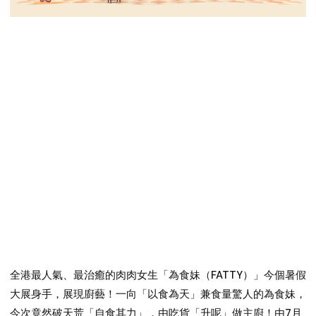
全港最人氣、最治癒的肉肉女生「為食妹（FATTY）」今個暑假
大展身手，展現廚藝！一向「以食為天」兼食量驚人的為食妹，
今次竟然破天荒「自食其力」，由吃貨「升呢」做主廚！由7月