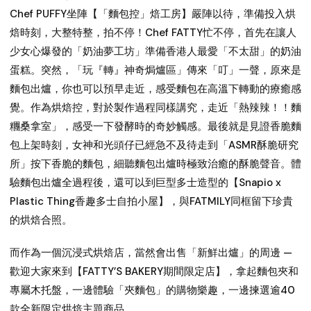
Chef PUFFY坐陣【「麵包控」焙工房】嚴陣以待，準備投入烘
焙時刻，大整特整，拍不停！Chef FATTY忙不停，首先在讓人
少女心爆發的「奶油夢工坊」準備香港人最愛「不太甜」的奶油
蛋糕。突然，「玩『轉』神奇焗爐區」傳來「叮」一聲，原來是
麵包出爐，你也可以預早走近，感受麵包在高溫下轉動的療癒感
覺。作為烘焙控，對於製作過程同樣講究，走近「熱辣辣！！麵
糰桑拿室」，感受一下發酵時的奇妙觸感。最後就是見證香脆麵
包上架時刻，女神和光頭仔已經急不及待走到「ASMR酥脆研究
所」按下香脆的麵包，細聽麵包出爐時極致治癒的酥脆聲音。體
驗麵包出爐全過程後，還可以到巨型多士造型的【Snapio x
Plastic Thing香趣多士自拍小屋】，與FATMILY同框留下珍貴
的烘焙合照。
而作為一個沉浸式烘焙店，當然會出售「新鮮出爐」的周邊 —
歡迎大家來到【FATTY’S BAKERY期間限定店】，拿起麵包夾和
專屬木托盤，一邊體驗「夾麵包」的購物樂趣，一邊揀選逾40
款全新限定烘焙主題商品。