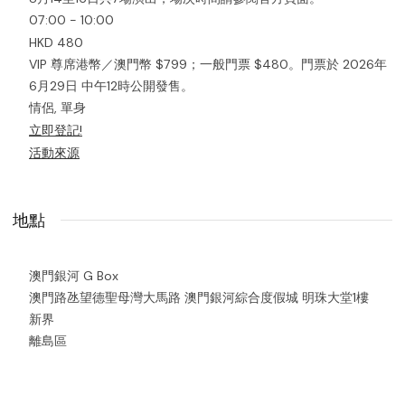
07:00 - 10:00
HKD 480
VIP 尊席港幣／澳門幣 $799；一般門票 $480。門票於 2026年
6月29日 中午12時公開發售。
情侶, 單身
立即登記!
活動來源
地點
澳門銀河 G Box
澳門路氹望德聖母灣大馬路 澳門銀河綜合度假城 明珠大堂1樓
新界
離島區