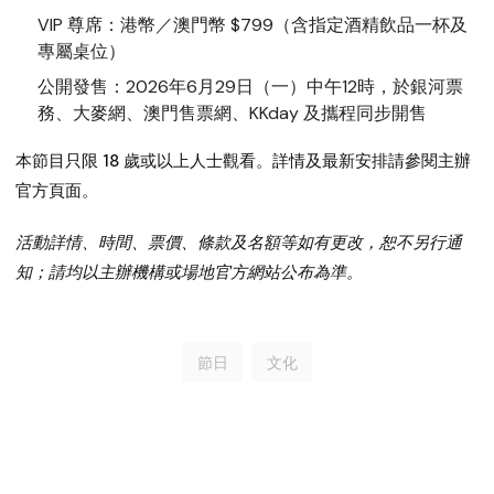
VIP 尊席
：港幣／澳門幣 $799（含指定酒精飲品一杯及
專屬桌位）
公開發售
：2026年6月29日（一）中午12時，於銀河票
務、大麥網、澳門售票網、KKday 及攜程同步開售
本節目只限 18 歲或以上人士觀看。詳情及最新安排請參閱主辦
官方頁面。
活動詳情、時間、票價、條款及名額等如有更改，恕不另行通
知；請均以主辦機構或場地官方網站公布為準。
節日
文化