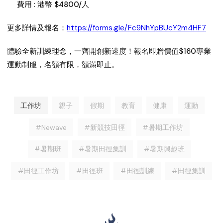
費用 :
港幣 $4800/人
更多詳情及報名：
https://forms.gle/Fc9NhYpBUcY2m4HF7
體驗全新訓練理念，一齊開創新速度！報名即贈價值$160專業
運動制服，名額有限，額滿即止。
工作坊
親子
假期
教育
健康
運動
#Newave
#新競技田徑
#暑期工作坊
#暑期班
#暑期田徑集訓
#暑期興趣班
#田徑工作坊
#田徑班
#田徑訓練
#田徑集訓