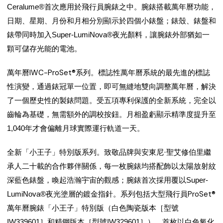
Ceralume®首次應用於飛行員腕錶之中。腕錶搭載萬年曆功能，
日期、星期、月份和月相分別顯示於四個小錶盤；錶殼、錶盤和
錶帶同時加入Super-LumiNova®夜光顏料，讓腕錶外部猶如一
顆可儲存光能的電池。
萬年曆IWC-ProSet®系列
。標誌性萬年曆系統的最先進的標誌
性演變，通過錶冠單一位置，即可無縫地雙向調整萬年曆，解決
了一個歷史性的製錶問題。受五項專利保護的全新系統，完全以
齒輪為基礎，無需額外的調校按鈕。月相盈虧顯示精準度提升至
1,040年才會偏離月球實際運行軌道一天。
全新「小王子」特別版系列
。致敬品牌與安東尼·聖艾修伯里繼
承人二十載的合作夥伴關係，每一枚腕錶均搭配飾以太陽放射紋
深藍色錶盤，喚起浩瀚宇宙的觀感；腕錶首次採用覆以Super-
系列包括大型飛行員ProSet®
LumiNova®夜光塗層的鍍金指針。
萬年曆腕錶「小王子」特別版
（白色陶瓷版本［型號
IW339601］和精鋼版本［型號IW329601］）、首枚以白色氧化