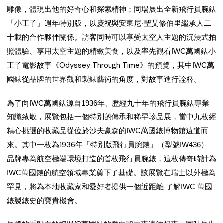
全新飛行員腕錶
雕像，體現出他的好奇心和探索精神；同場展出
「小王子」週年特別版
，以慶祝與安東尼·聖艾修伯里繼承人二
十載的合作夥伴關係。訪客同時可以享受太空人主題的沉浸式拍
照體驗、享用太空主題的精繳美食，以及率先觀看IWC萬國錶小
Odyssey Through Time
王子電影故事《
》的預覽，其中IWC萬
國錶從品牌的世界觀和製錶藝術的角度，對故事進行詮釋。
為了向IWC萬國錶源自1936年、歷經九十年的飛行員腕錶專業
知識致敬，展覽包括一個特別的傳承和稀罕珍品展，當中九枚經
精心挑選的收藏品從位於沙夫豪森的IWC萬國錶博物館遠道而
1936年「特別版飛行員腕錶」
來。其中一枚為
（型號IW436）—
品牌專為航空極端環境打造的首枚飛行員腕錶，這枚傳奇時計為
IWC萬國錶的航空領域專業奠下了基礎。該展覽在瑞士以外極為
罕見，將為本地收藏家和愛好者提供一個近距離 了解IWC 萬國
錶製錶史的寶貴機會。