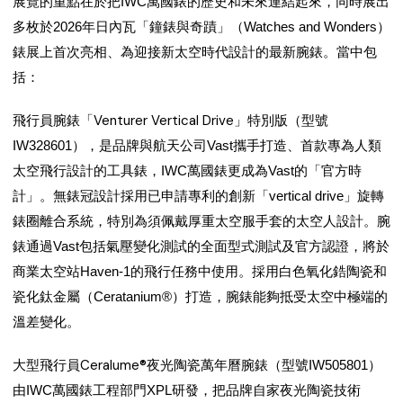
展覽的重點在於把IWC萬國錶的歷史和未來連結起來，同時展出
多枚於2026年日內瓦「鐘錶與奇蹟」（Watches and Wonders）
錶展上首次亮相、為迎接新太空時代設計的最新腕錶。當中包
括：
飛行員腕錶「Venturer Vertical Drive」特別版
（型號
IW328601），是品牌與航天公司Vast攜手打造、首款專為人類
太空飛行設計的工具錶，IWC萬國錶更成為Vast的「官方時
計」。無錶冠設計採用已申請專利的創新「vertical drive」旋轉
錶圈離合系統，特別為須佩戴厚重太空服手套的太空人設計。腕
錶通過Vast包括氣壓變化測試的全面型式測試及官方認證，將於
商業太空站Haven-1的飛行任務中使用。採用白色氧化鋯陶瓷和
瓷化鈦金屬（Ceratanium®）打造，腕錶能夠抵受太空中極端的
溫差變化。
大型飛行員Ceralume®夜光陶瓷萬年曆腕錶
（型號IW505801）
由IWC萬國錶工程部門XPL研發，把品牌自家夜光陶瓷技術