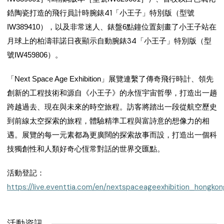
飛行員計時腕錶41「小王子」特別版
鋯陶瓷打造的
（型號
IW389410），以及非常迷人、錶盤6點鐘位置刻畫了小王子站在
柏濤菲諾日夜顯示自動腕錶34「小王子」特別版
月球上的
（型
號IW459806）。
「Next Space Age Exhibition」展覽連繫了傳奇飛行時計、領先
創新的工程技術和源自《小王子》的永恆宇宙哲學，打造出一趟
跨越過去、現在與未來的時空旅程。訪客將踏出一段從航空歷史
到前線太空探索的旅程，體驗精準工程與富詩意的想像力的相
遇。展覽的每一元素都為更廣闊的探索故事而設，打造出一個科
技獨創性和人類好奇心恆常對話的世界交匯點。
活動登記：
https://live.eventtia.com/en/nextspaceageexhibition_hongkon
活動資訊