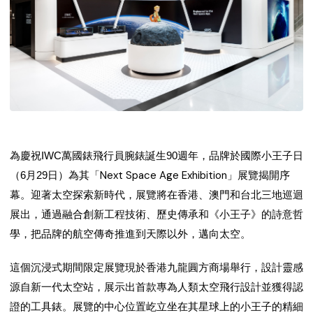
為慶祝IWC萬國錶飛行員腕錶誕生90週年，品牌於國際小王子日
「Next Space Age Exhibition」展覽
（6月29日）為其
揭開序
幕。迎著太空探索新時代，展覽將在香港、澳門和台北三地巡迴
展出，通過融合創新工程技術、歷史傳承和《小王子》的詩意哲
學，把品牌的航空傳奇推進到天際以外，邁向太空。
香港九龍圓方商場
這個沉浸式期間限定展覽現於
舉行，設計靈感
源自新一代太空站，展示出首款專為人類太空飛行設計並獲得認
證的工具錶。展覽的中心位置屹立坐在其星球上的小王子的精細