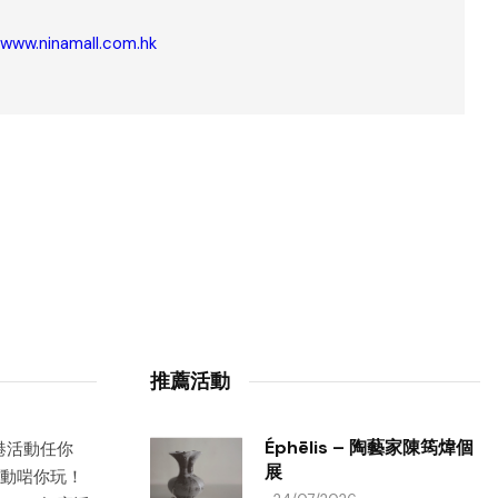
/www.ninamall.com.hk
推薦活動
Éphēlis – 陶藝家陳筠煒個
香港活動任你
展
動啱你玩！