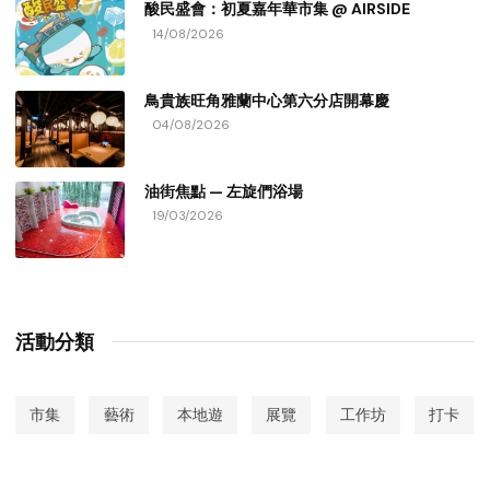
酸民盛會：初夏嘉年華市集 @ AIRSIDE
14/08/2026
鳥貴族旺角雅蘭中心第六分店開幕慶
04/08/2026
油街焦點 — 左旋們浴場
19/03/2026
活動分類
市集
藝術
本地遊
展覽
工作坊
打卡