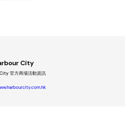
rbour City
r City 官方商場活動資訊
www.harbourcity.com.hk