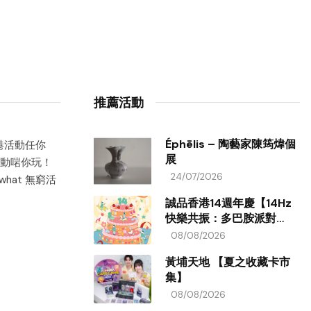
推薦活動
Éphēlis – 陶藝家陳筠煒個
香港活動任你
展
動啱你玩！
24/07/2026
hat 無窮活
誠品香港14週年慶【14Hz
快樂共振：多巴胺派對
ON!】
08/08/2026
黃埔天地 【夏之收藏卡市
集】
08/08/2026