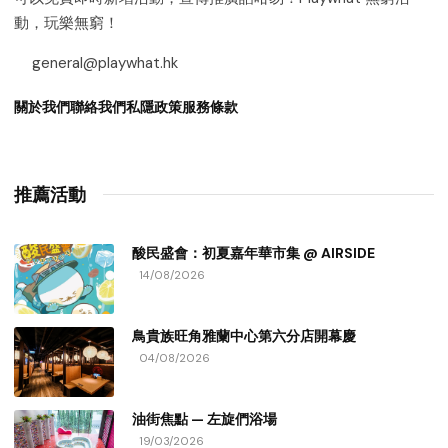
動，玩樂無窮！
general@playwhat.hk
關於我們
聯絡我們
私隱政策
服務條款
推薦活動
酸民盛會：初夏嘉年華市集 @ AIRSIDE
14/08/2026
鳥貴族旺角雅蘭中心第六分店開幕慶
04/08/2026
油街焦點 — 左旋們浴場
19/03/2026