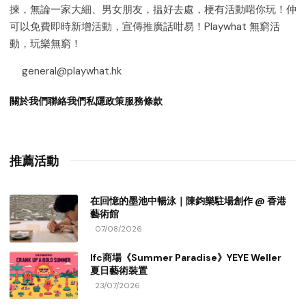
揀，無論一家大細、男女朋友，揾好去處，梗有活動啱你玩！仲
可以免費即時新增活動，宣傳推廣話咁易！Playwhat 無窮活
動，玩樂無窮！
general@playwhat.hk
關於我們
聯絡我們
私隱政策
服務條款
推薦活動
在回憶的墨池中暢泳｜陳鈞樂駐場創作 @ 香港
藝術館
07/08/2026
Ifc商場《Summer Paradise》YEYE Weller
夏日藝術裝置
23/07/2026