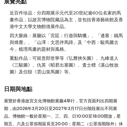
展覽亮點
近百件珍品：
分四期展示元代至20世紀逾60位名家的馬
畫作品，以故宮博物院藏品為主，並包括香港藝術館及香
港中文大學文物館借展作品。
四大脈絡：
展廳以「宮廷：行遊與騎獵」、「邊塞：鐵馬
與烽塵」、「山澤：文思伴馬蹄」及「中西：駿馬騰古
今」梳理馬畫的題材與風格。
重點作品：
可留意郎世寧等《弘曆挾矢圖》、九峰道人
《三駿圖》、仇英《昭君出塞圖》、査士標《溪山牧放
圖》及任頤《雲山策馬圖》等。
日期與地點
展覽於香港故宮文化博物館展廳4舉行，官方頁面列出四期展
期，由2026年3月20日至2027年3月17日分階段展出不同展
品。博物館一般於星期一、三、四、日10:00至18:00開放，星
期五、六及公眾假期延長至20:00；星期二（公眾假期除外）休