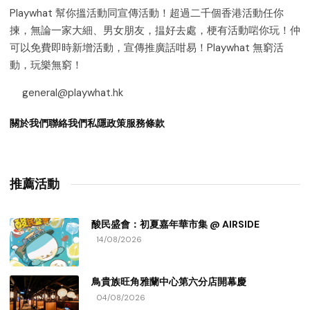
Playwhat 幫你搵活動同宣傳活動！超過二千個香港活動任你
揀，無論一家大細、男女朋友，揾好去處，梗有活動啱你玩！仲
可以免費即時新增活動，宣傳推廣話咁易！Playwhat 無窮活
動，玩樂無窮！
general@playwhat.hk
關於我們
聯絡我們
私隱政策
服務條款
推薦活動
酸民盛會：初夏嘉年華市集 @ AIRSIDE
14/08/2026
鳥貴族旺角雅蘭中心第六分店開幕慶
04/08/2026