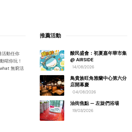
推薦活動
酸民盛會：初夏嘉年華市集
香港活動任你
@ AIRSIDE
動啱你玩！
14/08/2026
hat 無窮活
鳥貴族旺角雅蘭中心第六分
店開幕慶
04/08/2026
油街焦點 — 左旋們浴場
19/03/2026