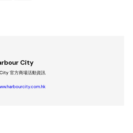
rbour City
r City 官方商場活動資訊
www.harbourcity.com.hk