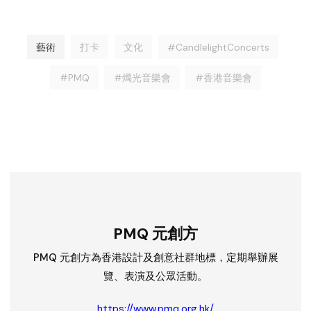
藝術
打卡
文化
#CandlelightConcerts
#PMQ
#燭光音樂會
#香港音樂會
PMQ 元創方
PMQ 元創方為香港設計及創意社群地標，定期舉辦展
覽、表演及公眾活動。
https://www.pmq.org.hk/